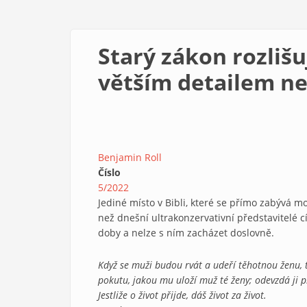
Starý zákon rozliš
větším detailem n
Benjamin Roll
Číslo
5/2022
Jediné místo v Bibli, které se přímo zabývá m
než dnešní ultrakonzervativní představitelé cír
doby a nelze s ním zacházet doslovně.
Když se muži budou rvát a udeří těhotnou ženu, ta
pokutu, jakou mu uloží muž té ženy; odevzdá ji 
Jestliže o život přijde, dáš život za život.