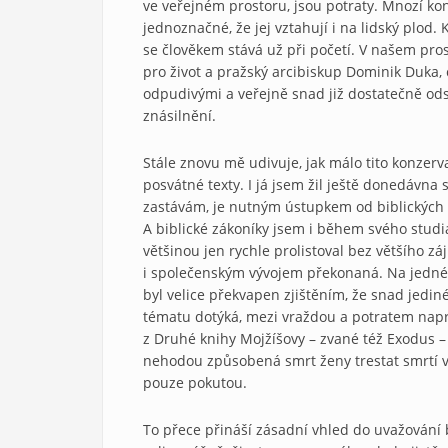
ve veřejném prostoru, jsou potraty. Mnozí kon
jednoznačné, že jej vztahují i na lidský plod. 
se člověkem stává už při početí. V našem prost
pro život a pražský arcibiskup Dominik Duka, 
odpudivými a veřejně snad již dostatečně od
znásilnění.
Stále znovu mě udivuje, jak málo tito konzervat
posvátné texty. I já jsem žil ještě donedávna
zastávám, je nutným ústupkem od biblických 
A biblické zákoníky jsem i během svého studia
většinou jen rychle prolistoval bez většího záj
i společenským vývojem překonaná. Na jedné
byl velice překvapen zjištěním, že snad jedin
tématu dotýká, mezi vraždou a potratem napr
z Druhé knihy Mojžíšovy – zvané též Exodus 
nehodou způsobená smrt ženy trestat smrtí v
pouze pokutou.
To přece přináší zásadní vhled do uvažování b