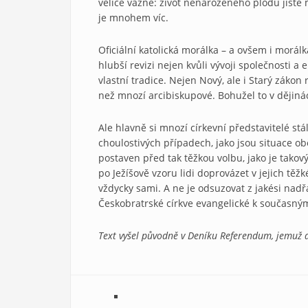
velice vážně: život nenarozeného plodu jistě
je mnohem víc.
Oficiální katolická morálka – a ovšem i morálka
hlubší revizi nejen kvůli vývoji společnosti 
vlastní tradice. Nejen Nový, ale i Starý záko
než mnozí arcibiskupové. Bohužel to v dějiná
Ale hlavně si mnozí církevní představitelé stál
choulostivých případech, jako jsou situace obět
postaven před tak těžkou volbu, jako je takový 
po Ježíšově vzoru lidi doprovázet v jejich těž
vždycky sami. A ne je odsuzovat z jakési nad
Českobratrské církve evangelické k současným
Text vyšel původně v Deníku Referendum, jemuž d