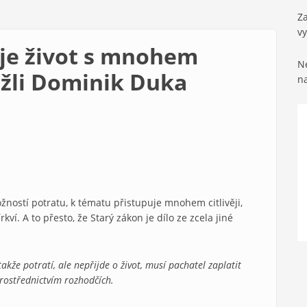
Za
v
uje život s mnohem
Ne
ežli Dominik Duka
n
ožností potratu, k tématu přistupuje mnohem citlivěji,
kví. A to přesto, že Starý zákon je dílo ze zcela jiné
kže potratí, ale nepřijde o život, musí pachatel zaplatit
prostřednictvím rozhodčích.