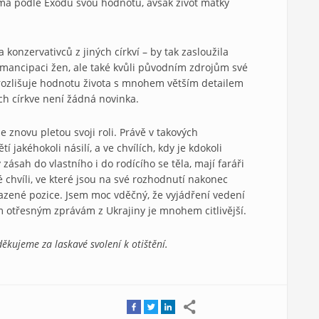
 má podle Exodu svou hodnotu, avšak život matky
 konzervativců z jiných církví – by tak zasloužila
a emancipaci žen, ale také kvůli původním zdrojům své
n rozlišuje hodnotu života s mnohem větším detailem
ch církve není žádná novinka.
e znovu pletou svoji roli. Právě v takových
í jakéhokoli násilí, a ve chvílích, kdy je kdokoli
zásah do vlastního i do rodícího se těla, mají faráři
ké chvíli, ve které jsou na své rozhodnutí nakonec
řazené pozice. Jsem moc vděčný, že vyjádření vedení
 otřesným zprávám z Ukrajiny je mnohem citlivější.
ěkujeme za laskavé svolení k otištění.