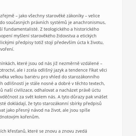
řejmě – jako všechny starověké zákoníky – velice
at do současných právních systémů je anachronismus,
ší fundamentalisté. Z teologického a historického
chopení myšlení starověkého židovstva a etických
ickými předpisy totiž stojí především úcta k životu,
voření.
mínkách, které jsou od nás již nezměrně vzdálené –
roctví, ale i zcela odlišný jazyk a tendence říkat věci
ověka velkou bariéru pro vhled do starozákonního
h odlišností je stále nosné a dobré v těchto textech,
ů naší civilizace, odhalovat a nacházet právě úctu
a vděčnost za svět kolem nás. A tyto důrazy pak vnášet
té dokládají, že tyto starozákonní sbírky předpisů
at jako přesný návod na život, ale jsou spíše
hodnotovým kořenům.
ních křesťanů, které se znovu a znovu zvedá