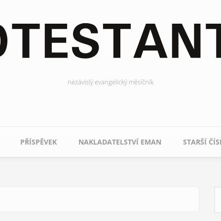
nezávislý evangelický měsíčník
PŘÍSPĚVEK
NAKLADATELSTVÍ EMAN
STARŠÍ ČÍS
H