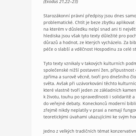
(Exodus 21,22–23)
Starozákonní právní předpisy jsou dnes samoz
problematické. Chtít je beze zbytku aplikov
na kterém v důsledku nelpí snad ani ti největ
hlediska jsou však tyto texty důležité pro po
důrazů a hodnot, ze kterých vycházelo. Za bibl
péče o slabší a vděčnost Hospodinu za celé st
Tyto texty vznikaly v takových kulturních pod
společenské nižší postavení žen, přípustnost ot
zpříma a surově věcně, tvoří pro dnešního čl
světa. Avšak při uzávorkování těchto kulturníc
které vlastně tvoří jeden ze základních kamen
k životu, touhu po spravedlnosti i solidaritě 
do veřejné debaty. Koneckonců moderní biblis
zřejmě nikdy neplatily v praxi a nemají fungov
teoretickými úvahami ukazujícími ke svým 
Jedno z velkých tradičních témat konzervativ