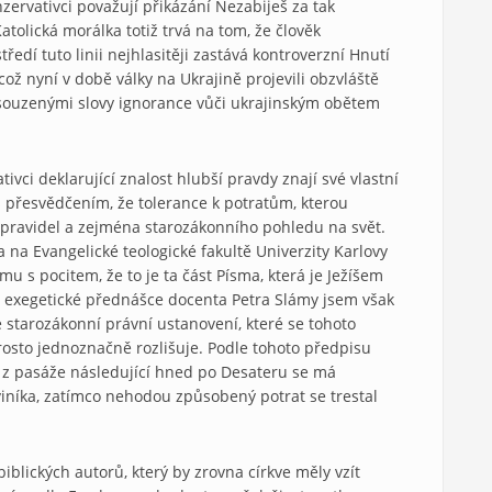
zervativci považují přikázání Nezabiješ za tak
Katolická morálka totiž trvá na tom, že člověk
ředí tuto linii nejhlasitěji zastává kontroverzní Hnutí
což nyní v době války na Ukrajině projevili obzvláště
souzenými slovy ignorance vůči ukrajinským obětem
ivci deklarující znalost hlubší pravdy znají své vlastní
 s přesvědčením, že tolerance k potratům, kterou
pravidel a zejména starozákonního pohledu na svět.
 na Evangelické teologické fakultě Univerzity Karlovy
mu s pocitem, že to je ta část Písma, která je Ježíšem
 exegetické přednášce docenta Petra Slámy jsem však
é starozákonní právní ustanovení, které se tohoto
osto jednoznačně rozlišuje. Podle tohoto předpisu
– z pasáže následující hned po Desateru se má
iníka, zatímco nehodou způsobený potrat se trestal
iblických autorů, který by zrovna církve měly vzít