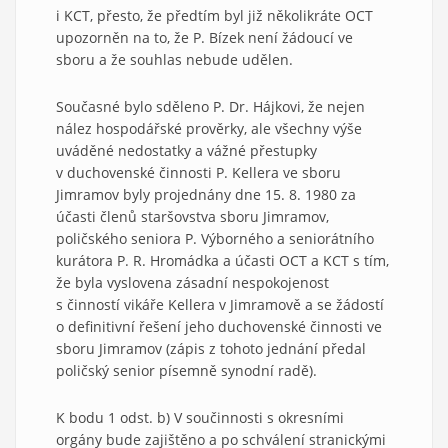
i KCT, přesto, že předtím byl již několikráte OCT
upozorněn na to, že P. Bízek není žádoucí ve
sboru a že souhlas nebude udělen.
Současné bylo sděleno P. Dr. Hájkovi, že nejen
nález hospodářské prověrky, ale všechny výše
uváděné nedostatky a vážné přestupky
v duchovenské činnosti P. Kellera ve sboru
Jimramov byly projednány dne 15. 8. 1980 za
účasti členů staršovstva sboru Jimramov,
poličského seniora P. Výborného a seniorátního
kurátora P. R. Hromádka a účasti OCT a KCT s tím,
že byla vyslovena zásadní nespokojenost
s činností vikáře Kellera v Jimramově a se žádostí
o definitivní řešení jeho duchovenské činnosti ve
sboru Jimramov (zápis z tohoto jednání předal
poličský senior písemně synodní radě).
K bodu 1 odst. b) V součinnosti s okresními
orgány bude zajištěno a po schválení stranickými