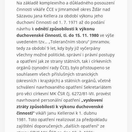
Na základě komplexního a důkladného posouzení
činnosti vikáře ČCE v Jimramově okres Žďár nad
Sázavou Jana Kellera za období výkonu jeho
duchovní činnosti od 1. 7. 1971 až do podání
návrhu k
odnětí způsobilosti k výkonu
duchovenské činnosti, ti. do 15. 11. 1980
ve výše
uvedeném tzv… „Tolerančním sboru“ Jimramov,
tedy za období 9 let, kdy byly již vyčerpány
všechny možné politické, správní i právní postupy
a opatření jak ze strany státních, tak i církevních
orgánů (synodní rady ČCE), bylo přistoupeno se
souhlasem všech příslušných stranických
(okresních i krajských) a státních orgánů, včetně
schválení navrhovaného opatření Sekretariátem
pro věci církevní MK ČSR čj. 6272/81-VII. provést
navrhované personální opatření
„vyslovení
ztráty způsobilosti k výkonu duchovenské
činnosti“
vikáři Janu Kellerovi k 1. dubnu
1981. Toto opatření realizovat za předpokladu
zajištění doporučených „dalších opatření“ ze