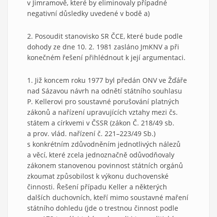
v Jimramově, které by eliminovaly případné
negativní důsledky uvedené v bodě a)
2. Posoudit stanovisko SR ČCE, které bude podle
dohody ze dne 10. 2. 1981 zasláno JmKNV a při
konečném řešení přihlédnout k její argumentaci.
1. Již koncem roku 1977 byl předán ONV ve Žďáře
nad Sázavou návrh na odnětí státního souhlasu
P. Kellerovi pro soustavné porušování platných
zákonů a nařízení upravujících vztahy mezi čs.
státem a církvemi v ČSSR (zákon Č. 218/49 sb.
a prov. vlád. nařízení č. 221–223/49 Sb.)
s konkrétním zdůvodněním jednotlivých nálezů
a věcí, které zcela jednoznačně odůvodňovaly
zákonem stanovenou povinnost státních orgánů
zkoumat způsobilost k výkonu duchovenské
činnosti. Řešení případu Keller a některých
dalších duchovních, kteří mimo soustavné maření
státního dohledu (jde o trestnou činnost podle