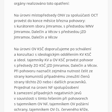
orgány realizováno toto opatření:
Na úrovni místopředsedy ONV za spoluúčasti OCT
provést do konce měsíce března pohovory:
s kurátorem sboru Jimramov, s předsedou MNV
Jimramov, Dalečín a Věcov s předsedou JZD
Jimramov, Dalečín a Věcov
Na úrovni OV KSČ doporučujeme po schválení
a konzultaci s ideologickým oddělením KV KSČ
a ideol. tajemníky KV a OV KSČ provést pohovor
s předsedy ZO KSČ JZD Jimramov, Dalečín a Věcov.
Při pohovoru naznačit zejména nutnost čelit ze
strany komunistů případnému zneužití členů
strany těchto ZO nebo i dalších pracovníků.
Projednat na úrovni NF spolupůsobení
k zamezení případných negativních jevů
v souvislosti s tímto řešením při pohovorech
s tajemníkem OV NF, tajemníkem OV požární
ochrany, tajemníkem OV čs. červeného kříže,