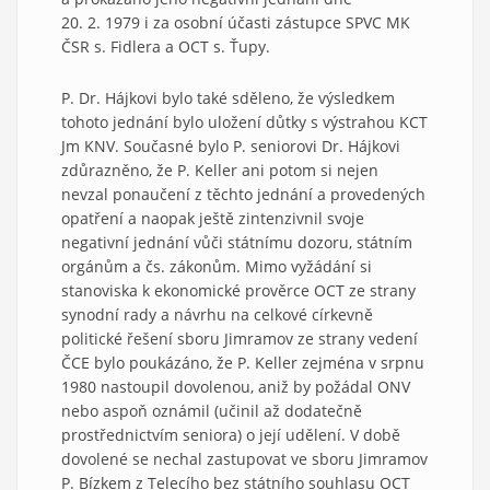
20. 2. 1979 i za osobní účasti zástupce SPVC MK
ČSR s. Fidlera a OCT s. Ťupy.
P. Dr. Hájkovi bylo také sděleno, že výsledkem
tohoto jednání bylo uložení důtky s výstrahou KCT
Jm KNV. Současné bylo P. seniorovi Dr. Hájkovi
zdůrazněno, že P. Keller ani potom si nejen
nevzal ponaučení z těchto jednání a provedených
opatření a naopak ještě zintenzivnil svoje
negativní jednání vůči státnímu dozoru, státním
orgánům a čs. zákonům. Mimo vyžádání si
stanoviska k ekonomické prověrce OCT ze strany
synodní rady a návrhu na celkové církevně
politické řešení sboru Jimramov ze strany vedení
ČCE bylo poukázáno, že P. Keller zejména v srpnu
1980 nastoupil dovolenou, aniž by požádal ONV
nebo aspoň oznámil (učinil až dodatečně
prostřednictvím seniora) o její udělení. V době
dovolené se nechal zastupovat ve sboru Jimramov
P. Bízkem z Telecího bez státního souhlasu OCT