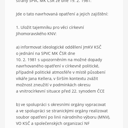
strany SPVC MK ČSR ze dne 19. 2. 1981:
Jde o tato navrhovaná opatření a jejich zajištění:
1. Uložit tajemníku pro věci církevní
Jihomoravského KNV:
a) informovat ideologické oddělení JmKV KSČ
o jednání na SPVC MK ČSR dne
10. 2. 1981 s upozorněním na možné dopady
navrhovaného opatření v církevně politické,
případně politické atmosféře v místě působení
vikáře Jana Kellera, v širším kontextu zvážit
možnost zneužití v podmínkách okresu
a vnitrocírkevní situace před 22. synodem ČCE
b) ve spolupráci s okresními orgány vypracovat
a ve spolupráci se stranickými orgány realizovat
soubor opatření po linii národního výboru (MNV),
VO KSČ a společenských organizací NF