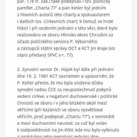
par. 178 tr. zák.) také podepsali i tzv. politický
pamflet „Charta 77“ a pan Keller byl jedním
z hlavních autorů této charty a spoluautorem
i dalších tzv. Církevních chart; k čemuž se hrdé
hlásil i při osobním jednáni v této věci, které bylo
realizováno ve sboru Hlinsko okres Chrudim za
účasti poličského seniora P. Výborného
a zástupců státní správy OCT a KCT Jm kraje (viz
zápis předaný SPVC v r. 77).
2. Synodní senior Dr. Hájek byl dále při jednání
dne 10. 2. 1981 KCT seznámen a upozorněn, že
P. Keller přesto, že mu byla uložena důtka
synodní radou ČCE za neuposlechnutí pokynů
vedení církve, v negativní duchovenské i politické
činnosti ve sboru i v jeho blízkém okolí mezi
věřícími (při kázáních ve sboru vysvětloval
věřícím, proč podepsal „Chartu 77“), v seniorátě
a mezi duchovními neustal; za což byl volán
k zodpovědnosti na Jm KNV, kde mu bylo vytknuto
a prokázáno jeho negativní jednání dne