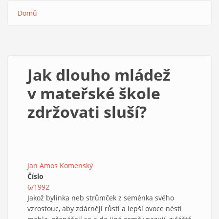
Domů
Drobečková
navigace
Jak dlouho mládež
v mateřské škole
zdržovati sluší?
Jan Amos Komenský
Číslo
6/1992
Jakož bylinka neb strůmček z seménka svého
vzrostouc, aby zdárněji růsti a lepší ovoce nésti