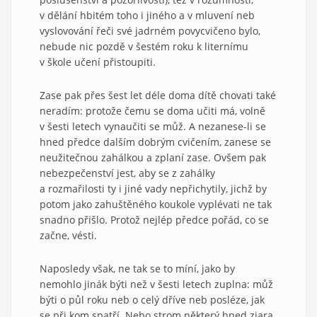
v dělání hbitém toho i jiného a v mluvení neb
vyslovování řeči své jadrném povycvičeno bylo,
nebude nic pozdě v šestém roku k liternímu
v škole učení přistoupiti.
Zase pak přes šest let déle doma dítě chovati také
neradím: protože čemu se doma učiti má, volně
v šesti letech vynaučiti se můž. A nezanese-li se
hned předce dalším dobrým cvičením, zanese se
neužitečnou zahálkou a zplaní zase. Ovšem pak
nebezpečenství jest, aby se z zahálky
a rozmařilosti ty i jiné vady nepřichytily, jichž by
potom jako zahuštěného koukole vyplévati ne tak
snadno přišlo. Protož nejlép předce pořád, co se
začne, vésti.
Naposledy však, ne tak se to míní, jako by
nemohlo jinák býti než v šesti letech zuplna: můž
býti o půl roku neb o celý dříve neb posléze, jak
se při kom spatří. Nebo strom některý hned zjara