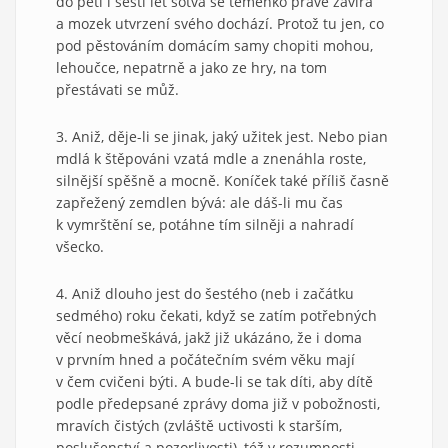
do pěti i šesti let sotvá se teménko právě zavírá
a mozek utvrzení svého dochází. Protož tu jen, co
pod pěstováním domácím samy chopiti mohou,
lehoučce, nepatrně a jako ze hry, na tom
přestávati se můž.
3. Aniž, děje-li se jinak, jaký užitek jest. Nebo pian
mdlá k štěpováni vzatá mdle a znenáhla roste,
silnější spěšně a mocně. Koníček také příliš časně
zapřežený zemdlen bývá: ale dáš-li mu čas
k vymrštění se, potáhne tím silněji a nahradí
všecko.
4. Aniž dlouho jest do šestého (neb i začátku
sedmého) roku čekati, když se zatím potřebných
věcí neobmeškává, jakž již ukázáno, že i doma
v prvním hned a počátečním svém věku mají
v čem cvičeni býti. A bude-li se tak díti, aby dítě
podle předepsané zprávy doma již v pobožnosti,
mravích čistých (zvláště uctivosti k starším,
poslušenství a pozorlivosti), též v rozumnosti,