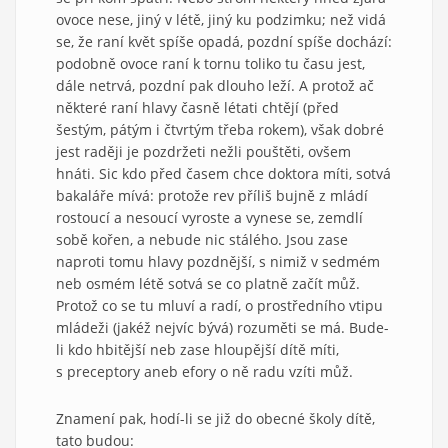
ovoce nese, jiný v létě, jiný ku podzimku; než vidá
se, že raní květ spíše opadá, pozdní spíše dochází:
podobně ovoce raní k tornu toliko tu času jest,
dále netrvá, pozdní pak dlouho leží. A protož ač
některé raní hlavy časně létati chtějí (před
šestým, pátým i čtvrtým třeba rokem), však dobré
jest raději je pozdržeti nežli pouštěti, ovšem
hnáti. Sic kdo před časem chce doktora míti, sotvá
bakaláře mívá: protože rev příliš bujně z mládí
rostoucí a nesoucí vyroste a vynese se, zemdlí
sobě kořen, a nebude nic stálého. Jsou zase
naproti tomu hlavy pozdnější, s nimiž v sedmém
neb osmém létě sotvá se co platně začít můž.
Protož co se tu mluví a radí, o prostředního vtipu
mládeži (jakéž nejvíc bývá) rozuměti se má. Bude-
li kdo hbitější neb zase hloupější dítě míti,
s preceptory aneb efory o ně radu vzíti můž.
Znamení pak, hodí-li se již do obecné školy dítě,
tato budou: