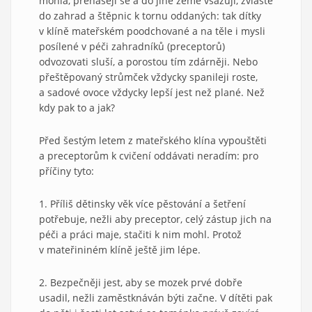
mohla, přenášejí se a do jiné země vsazují, zvláště
do zahrad a štěpnic k tornu oddaných: tak dítky
v klíně mateřském poodchované a na těle i mysli
posílené v péči zahradníků (preceptorů)
odvozovati sluší, a porostou tím zdárněji. Nebo
přeštěpovaný strůmček vždycky spanileji roste,
a sadové ovoce vždycky lepší jest než plané. Než
kdy pak to a jak?
Před šestým letem z mateřského klína vypouštěti
a preceptorům k cvičení oddávati neradím: pro
příčiny tyto:
1. Příliš dětinsky věk více pěstování a šetření
potřebuje, nežli aby preceptor, celý zástup jich na
péči a práci maje, stačiti k nim mohl. Protož
v mateřininém klíně ještě jim lépe.
2. Bezpečněji jest, aby se mozek prvé dobře
usadil, nežli zaměstknáván býti začne. V dítěti pak