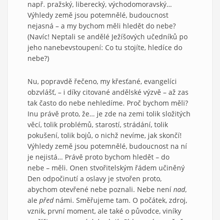
např. pražský, liberecký, východomoravský…
Výhledy země jsou potemnělé, budoucnost
nejasná – a my bychom měli hledět do nebe?
(Navíc! Neptali se andělé Ježíšových učedníků po
jeho nanebevstoupení: Co tu stojíte, hledíce do
nebe?)
Nu, popravdě řečeno, my křesťané, evangelíci
obzvlášť, – i díky citované andělské výzvě – až zas
tak často do nebe nehledíme. Proč bychom měli?
Inu právě proto, že… je zde na zemi tolik složitých
věcí, tolik problémů, starostí, strádání, tolik
pokušení, tolik bojů, o nichž nevíme, jak skončí!
Výhledy země jsou potemnělé, budoucnost na ní
je nejistá… Právě proto bychom hledět – do
nebe – měli. Onen stvořitelským řádem učiněný
Den odpočinutí a oslavy je stvořen proto,
abychom otevřené nebe poznali. Nebe není
nad
,
ale
před
námi. Směřujeme tam. O počátek, zdroj,
vznik, první moment, ale také o původce, viníky