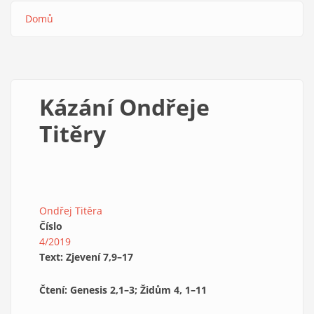
Domů
Drobečková
navigace
Kázání Ondřeje
Titěry
Ondřej Titěra
Číslo
4/2019
Text: Zjevení 7,9–17
Čtení: Genesis 2,1–3; Židům 4, 1–11