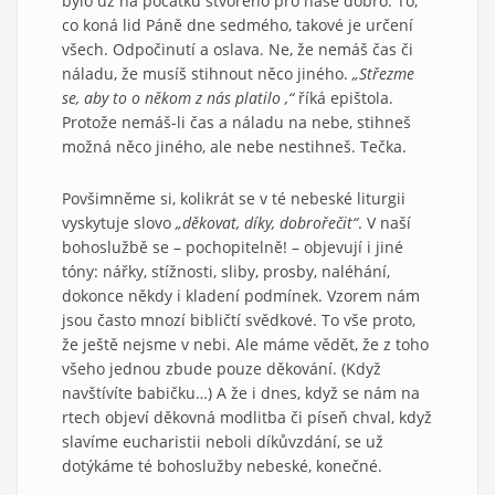
bylo už na počátku stvořeno pro naše dobro. To,
co koná lid Páně dne sedmého, takové je určení
všech. Odpočinutí a oslava. Ne, že nemáš čas či
náladu, že musíš stihnout něco jiného.
„Střezme
se, aby to o někom z nás platilo ,“
říká epištola.
Protože nemáš-li čas a náladu na nebe, stihneš
možná něco jiného, ale nebe nestihneš. Tečka.
Povšimněme si, kolikrát se v té nebeské liturgii
vyskytuje slovo
„děkovat, díky, dobrořečit“
. V naší
bohoslužbě se – pochopitelně! – objevují i jiné
tóny: nářky, stížnosti, sliby, prosby, naléhání,
dokonce někdy i kladení podmínek. Vzorem nám
jsou často mnozí bibličtí svědkové. To vše proto,
že ještě nejsme v nebi. Ale máme vědět, že z toho
všeho jednou zbude pouze děkování. (Když
navštívíte babičku…) A že i dnes, když se nám na
rtech objeví děkovná modlitba či píseň chval, když
slavíme eucharistii neboli díkůvzdání, se už
dotýkáme té bohoslužby nebeské, konečné.