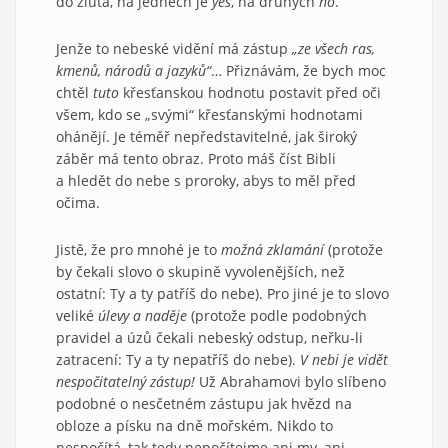
do žluta, na jedněch je
yes
, na druhých
no
.
Jenže to nebeské vidění má zástup
„ze všech ras,
kmenů, národů a jazyků“
… Přiznávám, že bych moc
chtěl
tuto
křesťanskou hodnotu postavit před oči
všem, kdo se „svými“ křesťanskými hodnotami
ohánějí. Je téměř nepředstavitelné, jak široký
záběr má tento obraz. Proto máš číst Bibli
a hledět do nebe s proroky, abys to měl před
očima.
Jistě, že pro mnohé je to
možná zklamání
(protože
by čekali slovo o skupině vyvolenějších, než
ostatní: Ty a ty patříš do nebe). Pro jiné je to slovo
veliké
úlevy a naděje
(protože podle podobných
pravidel a úzů čekali nebeský odstup, neřku-li
zatracení: Ty a ty nepatříš do nebe).
V nebi je vidět
nespočitatelný zástup!
Už Abrahamovi bylo slíbeno
podobné o nesčetném zástupu jak hvězd na
obloze a písku na dně mořském. Nikdo to
nespočítá, tak tedy nepočítejme ani my, ani