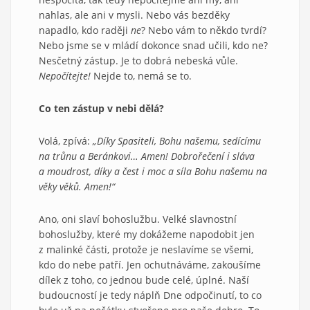
nahlas, ale ani v mysli. Nebo vás bezděky
napadlo, kdo raději
ne
? Nebo vám to někdo tvrdí?
Nebo jsme se v mládí dokonce snad učili, kdo ne?
Nesčetný zástup. Je to dobrá nebeská vůle.
Nepočítejte!
Nejde to, nemá se to.
Co ten zástup v nebi dělá?
Volá, zpívá:
„Díky Spasiteli, Bohu našemu, sedícímu
na trůnu a Beránkovi… Amen! Dobrořečení i sláva
a moudrost, díky a čest i moc a síla Bohu našemu na
věky věků. Amen!“
Ano, oni slaví bohoslužbu. Velké slavnostní
bohoslužby, které my dokážeme napodobit jen
z malinké části, protože je neslavíme se všemi,
kdo do nebe patří. Jen ochutnáváme, zakoušíme
dílek z toho, co jednou bude celé, úplné. Naší
budoucností je tedy náplň Dne odpočinutí, to co