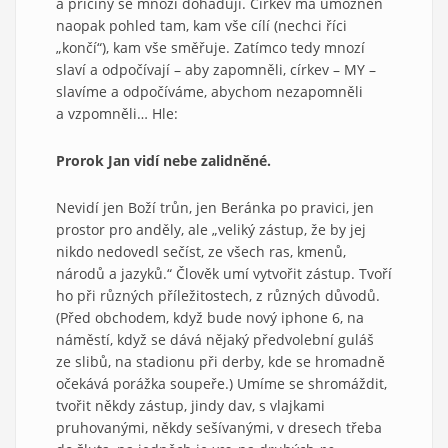
a příčiny se mnozí dohadují. Církev má umožněn
naopak pohled tam, kam vše cílí (nechci říci
„končí“), kam vše směřuje. Zatímco tedy mnozí
slaví a odpočívají – aby zapomněli, církev – MY –
slavíme a odpočíváme, abychom nezapomněli
a vzpomněli… Hle:
Prorok Jan vidí nebe zalidněné.
Nevidí jen Boží trůn, jen Beránka po pravici, jen
prostor pro anděly, ale „veliký zástup, že by jej
nikdo nedovedl sečíst, ze všech ras, kmenů,
národů a jazyků.“ Člověk umí vytvořit zástup. Tvoří
ho při různých příležitostech, z různých důvodů.
(Před obchodem, když bude nový iphone 6, na
náměstí, když se dává nějaký předvolební guláš
ze slibů, na stadionu při derby, kde se hromadně
očekává porážka soupeře.) Umíme se shromáždit,
tvořit někdy zástup, jindy dav, s vlajkami
pruhovanými, někdy sešívanými, v dresech třeba