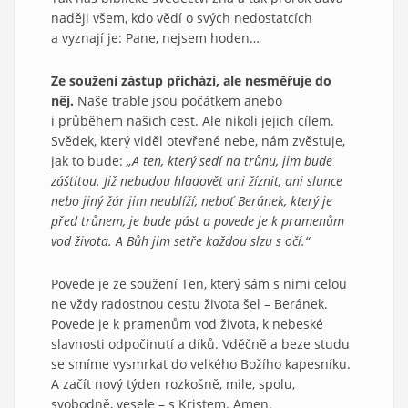
naději všem, kdo vědí o svých nedostatcích
a vyznají je: Pane, nejsem hoden…
Ze soužení zástup přichází, ale nesměřuje do
něj.
Naše trable jsou počátkem anebo
i průběhem našich cest. Ale nikoli jejich cílem.
Svědek, který viděl otevřené nebe, nám zvěstuje,
jak to bude:
„A ten, který sedí na trůnu, jim bude
záštitou. Již nebudou hladovět ani žíznit, ani slunce
nebo jiný žár jim neublíží, neboť Beránek, který je
před trůnem, je bude pást a povede je k pramenům
vod života. A Bůh jim setře každou slzu s očí.“
Povede je ze soužení Ten, který sám s nimi celou
ne vždy radostnou cestu života šel – Beránek.
Povede je k pramenům vod života, k nebeské
slavnosti odpočinutí a díků. Vděčně a beze studu
se smíme vysmrkat do velkého Božího kapesníku.
A začít nový týden rozkošně, mile, spolu,
svobodně, vesele – s Kristem. Amen.