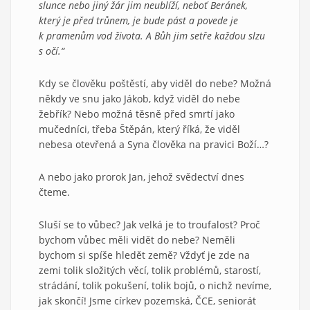
slunce nebo jiný žár jim neublíží, neboť Beránek,
který je před trůnem, je bude pást a povede je
k pramenům vod života. A Bůh jim setře každou slzu
s očí.“
Kdy se člověku poštěstí, aby viděl do nebe? Možná
někdy ve snu jako Jákob, když viděl do nebe
žebřík? Nebo možná těsně před smrtí jako
mučedníci, třeba Štěpán, který říká, že viděl
nebesa otevřená a Syna člověka na pravici Boží…?
A nebo jako prorok Jan, jehož svědectví dnes
čteme.
Sluší se to vůbec? Jak velká je to troufalost? Proč
bychom vůbec měli vidět do nebe? Neměli
bychom si spíše hledět země? Vždyť je zde na
zemi tolik složitých věcí, tolik problémů, starostí,
strádání, tolik pokušení, tolik bojů, o nichž nevíme,
jak skončí! Jsme církev pozemská, ČCE, seniorát