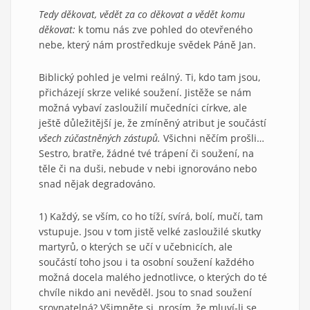
Tedy děkovat, vědět za co děkovat a vědět komu
děkovat:
k tomu nás zve pohled do otevřeného
nebe, který nám prostředkuje svědek Páně Jan.
Biblický pohled je velmi reálný. Ti, kdo tam jsou,
přicházejí skrze veliké soužení. Jistěže se nám
možná vybaví zasloužilí mučedníci církve, ale
ještě důležitější je, že zmíněný atribut je součástí
všech zúčastněných zástupů.
Všichni něčím prošli…
Sestro, bratře, žádné tvé trápení či soužení, na
těle či na duši, nebude v nebi ignorováno nebo
snad nějak degradováno.
1) Každý, se vším, co ho tíží, svírá, bolí, mučí, tam
vstupuje. Jsou v tom jistě velké zasloužilé skutky
martyrů, o kterých se učí v učebnicích, ale
součástí toho jsou i ta osobní soužení každého
možná docela malého jednotlivce, o kterých do té
chvíle nikdo ani nevěděl. Jsou to snad soužení
srovnatelná? Všimněte si, prosím, že mluví-li se