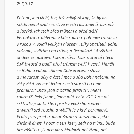
Zj 7,9-17
Potom jsem viděl, hle, tak veliký zástup, že by ho
nikdo nedokázal sečíst, ze všech ras, kmenů, národů
a jazyků, jak stojí před trůnem a před tváří
Beránkovou, oblečeni v bílé roucho, palmové ratolesti
v rukou. A volali velikým hlasem: „Díky Spasiteli, Bohu
našemu, sedícímu na trůnu, a Beránkovi.“ A všichni
andělé se postavili kolem trůnu, kolem starců i těch
čtyř bytostí a padli před trůnem tváří k zemi, klaněli
se Bohu a volali: „Amen! Dobrořečení i sláva
a moudrost, díky a čest i moc a síla Bohu našemu na
věky věků. Amen!“ Jeden z těch starců na mne
promluvil: „Kdo jsou a odkud přišli ti v bílém
rouchu?“ Řekl jsem: „Pane můj, ty to víš!“ A on mi
řekl: „To jsou ti, kteří přišli z velikého soužení
a vyprali svá roucha a vybílili je v krvi Beránkově.
Proto jsou před trůnem Božím a slouží mu v jeho
chrámě dnem i nocí; a ten, který sedí na trůnu, bude
jim záštitou. Již nebudou hladovět ani žíznit, ani