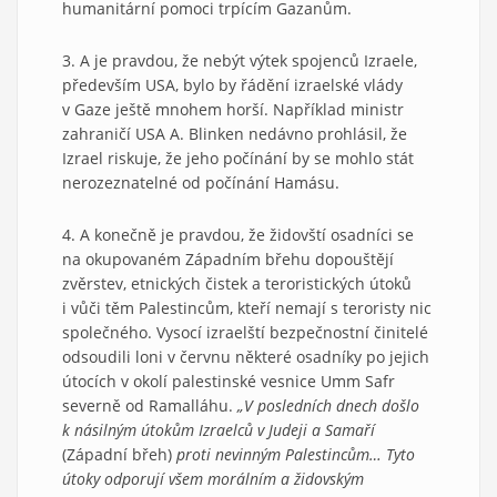
humanitární pomoci trpícím Gazanům.
3. A je pravdou, že nebýt výtek spojenců Izraele,
především USA, bylo by řádění izraelské vlády
v Gaze ještě mnohem horší. Například ministr
zahraničí USA A. Blinken nedávno prohlásil, že
Izrael riskuje, že jeho počínání by se mohlo stát
nerozeznatelné od počínání Hamásu.
4. A konečně je pravdou, že židovští osadníci se
na okupovaném Západním břehu dopouštějí
zvěrstev, etnických čistek a teroristických útoků
i vůči těm Palestincům, kteří nemají s teroristy nic
společného. Vysocí izraelští bezpečnostní činitelé
odsoudili loni v červnu některé osadníky po jejich
útocích v okolí palestinské vesnice Umm Safr
severně od Ramalláhu.
„V posledních dnech došlo
k násilným útokům Izraelců v Judeji a Samaří
(Západní břeh)
proti nevinným Palestincům… Tyto
útoky odporují všem morálním a židovským