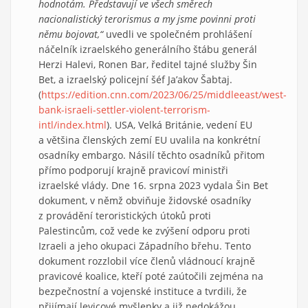
hodnotám. Představují ve všech směrech
nacionalistický terorismus a my jsme povinni proti
němu bojovat,“
uvedli ve společném prohlášení
náčelník izraelského generálního štábu generál
Herzi Halevi, Ronen Bar, ředitel tajné služby Šin
Bet, a izraelský policejní šéf Ja’akov Šabtaj.
(
https://edition.cnn.com/2023/06/25/middleeast/west-
bank-israeli-settler-violent-terrorism-
intl/index.html
). USA, Velká Británie, vedení EU
a většina členských zemí EU uvalila na konkrétní
osadníky embargo. Násilí těchto osadníků přitom
přímo podporují krajně pravicoví ministři
izraelské vlády. Dne 16. srpna 2023 vydala Šin Bet
dokument, v němž obviňuje židovské osadníky
z provádění teroristických útoků proti
Palestincům, což vede ke zvýšení odporu proti
Izraeli a jeho okupaci Západního břehu. Tento
dokument rozzlobil více členů vládnoucí krajně
pravicové koalice, kteří poté zaútočili zejména na
bezpečnostní a vojenské instituce a tvrdili, že
přijímají levicové myšlenky a již nedokážou