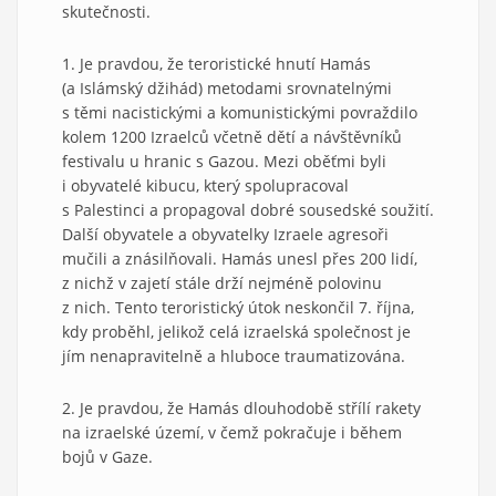
skutečnosti.
1. Je pravdou, že teroristické hnutí Hamás
(a Islámský džihád) metodami srovnatelnými
s těmi nacistickými a komunistickými povraždilo
kolem 1200 Izraelců včetně dětí a návštěvníků
festivalu u hranic s Gazou. Mezi oběťmi byli
i obyvatelé kibucu, který spolupracoval
s Palestinci a propagoval dobré sousedské soužití.
Další obyvatele a obyvatelky Izraele agresoři
mučili a znásilňovali. Hamás unesl přes 200 lidí,
z nichž v zajetí stále drží nejméně polovinu
z nich. Tento teroristický útok neskončil 7. října,
kdy proběhl, jelikož celá izraelská společnost je
jím nenapravitelně a hluboce traumatizována.
2. Je pravdou, že Hamás dlouhodobě střílí rakety
na izraelské území, v čemž pokračuje i během
bojů v Gaze.