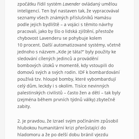
zpočátku řídil systém
Lavender
ovládaný umělou
inteligencí. Ten byl nastaven tak, že vypracovával
seznamy všech známých příslušníků Hamásu
podle jejich bydliště – a vojáci s těmito návrhy
pracovali, jako by šlo o lidská zjištění, přestože
chybovost Lavenderu se pohybuje kolem
10 procent. Další automatizované systémy, včetně
jednoho s názvem „Kde je táta?“ byly použity ke
sledování cílených jedinců a provádění
bombových útoků v momentě, kdy vstoupili do
domovů svých a svých rodin. IDF k bombardování
používá tzv. hloupé bomby, které vybombardují
celý dům, leckdy i s okolím. Tisíce nevinných
palestinských civilistů – často žen a dětí – tak byly
(zejména během prvních týdnů války) zbytečně
zabity.
2. Je pravdou, že Izrael svým počínáním způsobil
hlubokou humanitární krizi přerůstající do
hladomoru a že po delší dobu bránil vjezdu