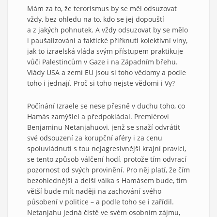
Mám za to, že terorismus by se měl odsuzovat
vždy, bez ohledu na to, kdo se jej dopouští
a z jakých pohnutek. A vždy odsuzovat by se mělo
i paušalizování a faktické přiřknutí kolektivní viny,
jak to izraelská vláda svým přístupem praktikuje
vůči Palestincům v Gaze i na Západním břehu.
Vlády USA a zemí EU jsou si toho vědomy a podle
toho i jednají. Proč si toho nejste vědomi i Vy?
Počínání Izraele se nese přesně v duchu toho, co
Hamás zamýšlel a předpokládal. Premiérovi
Benjaminu Netanjahuovi, jenž se snaží odvrátit
své odsouzení za korupční aféry i za cenu
spoluvládnutí s tou nejagresivnější krajní pravicí,
se tento způsob válčení hodí, protože tím odvrací
pozornost od svých provinění. Pro něj platí, že čím
bezohlednější a delší válka s Hamásem bude, tím
větší bude mít naději na zachování svého
působení v politice – a podle toho se i zařídil.
Netanjahu jedná čistě ve svém osobním zájmu,