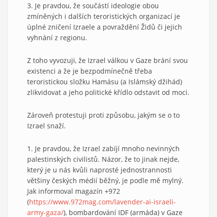
3. Je pravdou, že součástí ideologie obou
zmíněných i dalších teroristických organizací je
úplné zničení Izraele a povraždění Židů či jejich
vyhnání z regionu.
Z toho vyvozuji, že Izrael válkou v Gaze brání svou
existenci a že je bezpodmínečně třeba
teroristickou složku Hamásu (a Islámský džihád)
zlikvidovat a jeho politické křídlo odstavit od moci.
Zároveň protestuji proti způsobu, jakým se o to
Izrael snaží.
1. Je pravdou, že Izrael zabíjí mnoho nevinných
palestinských civilistů. Názor, že to jinak nejde,
který je u nás kvůli naprosté jednostrannosti
většiny českých médií běžný, je podle mě mylný.
Jak informoval magazín +972
(
https://www.972mag.com/lavender-ai-israeli-
army-gaza/
), bombardování IDF (armáda) v Gaze