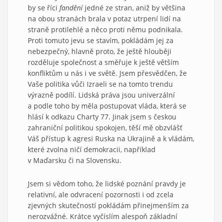
by se říci
fandění
jedné ze stran, aniž by většina
na obou stranách brala v potaz utrpení lidí na
straně protilehlé a něco proti němu podnikala.
Proti tomuto jevu se stavím, pokládám jej za
nebezpečný, hlavně proto, že ještě hlouběji
rozděluje společnost a směřuje k ještě větším
konfliktům u nás i ve světě. Jsem přesvědčen, že
Vaše politika vůči Izraeli se na tomto trendu
výrazně podílí. Lidská práva jsou univerzální
a podle toho by měla postupovat vláda, která se
hlásí k odkazu Charty 77. Jinak jsem s českou
zahraniční politikou spokojen, těší mě obzvlášť
Váš přístup k agresi Ruska na Ukrajině a k vládám,
které zvolna ničí demokracii, například
v Maďarsku či na Slovensku.
Jsem si vědom toho, že lidské poznání pravdy je
relativní, ale odvracení pozornosti i od zcela
zjevných skutečností pokládám přinejmenším za
nerozvážné. Krátce vyčíslím alespoň základní