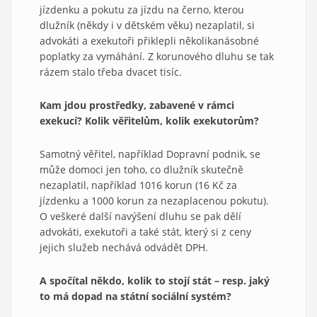
jízdenku a pokutu za jízdu na černo, kterou
dlužník (někdy i v dětském věku) nezaplatil, si
advokáti a exekutoři přiklepli několikanásobné
poplatky za vymáhání. Z korunového dluhu se tak
rázem stalo třeba dvacet tisíc.
Kam jdou prostředky, zabavené v rámci
exekucí? Kolik věřitelům, kolik exekutorům?
Samotný věřitel, například Dopravní podnik, se
může domoci jen toho, co dlužník skutečně
nezaplatil, například 1016 korun (16 Kč za
jízdenku a 1000 korun za nezaplacenou pokutu).
O veškeré další navýšení dluhu se pak dělí
advokáti, exekutoři a také stát, který si z ceny
jejich služeb nechává odvádět DPH.
A spočítal někdo, kolik to stojí stát – resp. jaký
to má dopad na státní sociální systém?