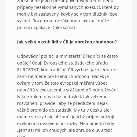
způsobené jejich nezodpovědnými dětmi nebo
případy nezákonně vymáhaných exekucí, které by
mohly být zastaveny, kdyby se v tom dlužník lépe
vyznal. Rozpoznat nezákonnou exekuci může
pomoci aplikace Doložkomat.
Jak velký okruh lidí v ČR je ohrožen chudobou?
Odpovědní politici a ministerští úředníci se často
opájejí údaji Evropského statistického úřadu
EUROSTAT, kde tradičně ČR vychází jako jedna ze
zemí nejméně postižená chudobou. Háček je
ovšem v tom, že toto evropské měření vůbec
nepočítá s exekucemi a srážkami při oddlužování.
Nikde kolem nás totiž nedošlo k tak velkému
rozvolnění pravidel, aby se předlužení nějak
vážně promítlo do statistik. My tu v Česku ale
máme stovky tisíc občanů, jejichž příjem snižují
exekuční a insolvenční srážky. Nemáme tu tedy
„jen“ asi milion chudých, ale zhruba o 300 tisíc
více.