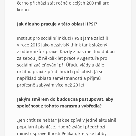
černo přichází stát ročně o celých 200 miliard
korun.
Jak dlouho pracuje v této oblasti IPSI?
Institut pro sociální inkluzi (IPSI) jsme založili
v roce 2016 jako nezávislý think tank složený
z odborníků z praxe. Každý z nás měl tou dobou
za sebou již několik let práce v Agentuře pro
sociální začleňování při Úřadu vlády a dále
určitou praxi z předchozích působišť. Já se
například oblastí zaměstnanosti a příjmů
profesně zabývám více než 20 let.
Jakým směrem do budoucna postupovat, aby
společnost z tohoto marasmu vybředla?
„Jen chtít se nebát,“ jak se zpívá v jedné aktuálně
populární písničce. Hodně zvládl předchozí
ministr spravedlnosti Pelikán, který se lobby