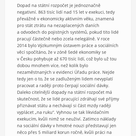
Dopad na státní rozpočet je jednoznačně
negativní. 863 tisíc lidí nad 15 let v exekuci, tedy
převážně v ekonomicky aktivním věku, znamená
pro stát ztrátu na nezaplacených daních
a odvodech do pojistných systémů, pokud tito lidé
pracují částečně nebo zcela nelegálně. V roce
2014 bylo Výzkumným ústavem práce a sociálních
věcí spočítáno, že v zóně šedé ekonomiky se
v Česku pohybuje až 670 tisíc lidí, což bylo už tou
dobou mnohem více, než kolik bylo
nezaměstnaných v evidenci Úřadu práce. Nejde
tedy jen o to, že se zadluženým lidem nevyplatí
pracovat a raději proto čerpají sociální dávky.
Daleko citelnější dopady na státní rozpočet má
skutečnost, že se lidé pracující zdráhají své příjmy
přiznávat státu a nechávají si část mzdy raději
vyplácet „na ruku“. Vyhnou se tak likvidačním
exekucím, kvůli nimž se neuživí. Zatímco náklady
na sociální dávky v hmotné nouzi představují jen
něco přes 5 miliard korun ročně, kvůli práci na