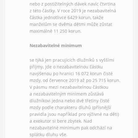
nebo z postižitelných dávek navíc čtvrtina
z této částky. V roce 2019 je nezabavitelná
částka jednotlivce 6429 korun, takže
manželům se dvěma dětmi může zůstat
maximálně 11 250 korun.
Nezabavitelné minimum
se týká jen pracujících dlužníků s vyššími
příjmy. Jde o nezabavitelnou částku
navýšenou po hranici 16 072 korun čisté
mzdy, od července 2019 až po 25 715 korun.
V pásmu mezi nezabavitelnou částkou
a nezabavitelným minimem zůstává
dlužníkovi jedna nebo dvě třetiny čisté
mzdy podle charakteru dluhů (přísnější
pravidla jsou například pro výživné na děti)
a exekutor si bere zbytek. Nad
nezabavitelné minimum pak odchází na
splátku dluhu vše.