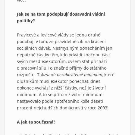
Jak se na tom podepisují dosavadní vládní
politiky?
Pravicové a levicové vlády se jedna druhé
podobají v tom, že pravidelně cílí na krácení
sociálních dávek. Nesmyslným ponecháním jen
nepatrné částky těm, kdo odvádí značnou část
svých mezd exekutorům, ovšem stát přichází
o pracovní sílu i o značné příjmy do státního
rozpočtu. Takzvané
nezabavitelné minimum
, které
dlužníkům musí exekutor ponechat, dnes
dokonce vychází z nižší částky, než je životní
minimum. A to se přitom životní minimum
nastavovalo podle spotřebního koše deseti
procent nejchudších domácností v roce 2003!
A jak ta současná?