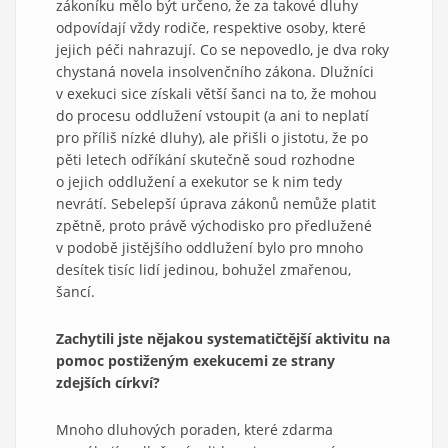
zákoníku mělo být určeno, že za takové dluhy
odpovídají vždy rodiče, respektive osoby, které
jejich péči nahrazují. Co se nepovedlo, je dva roky
chystaná novela insolvenčního zákona. Dlužníci
v exekuci sice získali větší šanci na to, že mohou
do procesu oddlužení vstoupit (a ani to neplatí
pro příliš nízké dluhy), ale přišli o jistotu, že po
pěti letech odříkání skutečně soud rozhodne
o jejich oddlužení a exekutor se k nim tedy
nevrátí. Sebelepší úprava zákonů nemůže platit
zpětně, proto právě východisko pro předlužené
v podobě jistějšího oddlužení bylo pro mnoho
desítek tisíc lidí jedinou, bohužel zmařenou,
šancí.
Zachytili jste nějakou systematičtější aktivitu na
pomoc postiženým exekucemi ze strany
zdejších církví?
Mnoho dluhových poraden, které zdarma