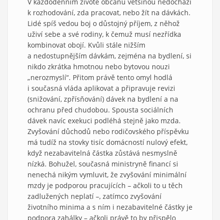
V každodenním životě občanů většinou nedochází
k rozhodování, zda pracovat, nebo žít na dávkách.
Lidé spíš vedou boj o důstojný příjem, z něhož
uživí sebe a své rodiny, k čemuž musí nezřídka
kombinovat obojí. Kvůli stále nižším
a nedostupnějším dávkám, zejména na bydlení, si
nikdo zkrátka hmotnou nebo bytovou nouzi
„nerozmyslí“. Přitom právě tento omyl hodlá
i současná vláda aplikovat a připravuje revizi
(snižování, zpřísňování) dávek na bydlení a na
ochranu před chudobou. Spousta sociálních
dávek navíc exekuci podléhá stejně jako mzda.
Zvyšování důchodů nebo rodičovského příspěvku
má tudíž na stovky tisíc domácností nulový efekt,
když nezabavitelná částka zůstává nesmyslně
nízká. Bohužel, současná ministryně financí si
nenechá nikým vymluvit, že zvyšování minimální
mzdy je podporou pracujících – ačkoli to u těch
zadlužených neplatí –, zatímco zvyšování
životního minima a s ním i nezabavitelné částky je
podpora zahálky – ačkoli právě to by přispělo