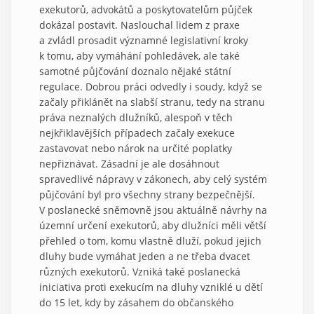
exekutorů, advokátů a poskytovatelům půjček
dokázal postavit. Naslouchal lidem z praxe
a zvládl prosadit významné legislativní kroky
k tomu, aby vymáhání pohledávek, ale také
samotné půjčování doznalo nějaké státní
regulace. Dobrou práci odvedly i soudy, když se
začaly přiklánět na slabší stranu, tedy na stranu
práva neznalých dlužníků, alespoň v těch
nejkřiklavějších případech začaly exekuce
zastavovat nebo nárok na určité poplatky
nepřiznávat. Zásadní je ale dosáhnout
spravedlivé nápravy v zákonech, aby celý systém
půjčování byl pro všechny strany bezpečnější.
V poslanecké sněmovně jsou aktuálně návrhy na
územní určení exekutorů, aby dlužníci měli větší
přehled o tom, komu vlastně dluží, pokud jejich
dluhy bude vymáhat jeden a ne třeba dvacet
různých exekutorů. Vzniká také poslanecká
iniciativa proti exekucím na dluhy vzniklé u dětí
do 15 let, kdy by zásahem do občanského