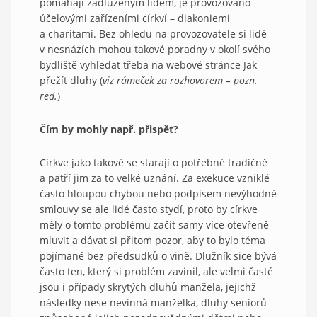
pomáhají zadluženým lidem, je provozováno
účelovými zařízeními církví – diakoniemi
a charitami. Bez ohledu na provozovatele si lidé
v nesnázích mohou takové poradny v okolí svého
bydliště vyhledat třeba na webové stránce Jak
přežít dluhy (
viz rámeček za rozhovorem – pozn.
red.
)
Čím by mohly např. přispět?
Církve jako takové se starají o potřebné tradičně
a patří jim za to velké uznání. Za exekuce vzniklé
často hloupou chybou nebo podpisem nevýhodné
smlouvy se ale lidé často stydí, proto by církve
měly o tomto problému začít samy více otevřeně
mluvit a dávat si přitom pozor, aby to bylo téma
pojímané bez předsudků o vině. Dlužník sice bývá
často ten, který si problém zavinil, ale velmi časté
jsou i případy skrytých dluhů manžela, jejichž
následky nese nevinná manželka, dluhy seniorů