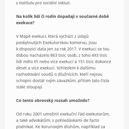
v Institutu pro sociální inkluzi.
Na kolik lidí či rodin dopadají v současné době
exekuce?
V Mapě exekucí, která vychází z údajů
poskytnutých Exekutorskou komorou, jsou
k dispozici data jen za rok 2017. V exekuci se tou
dobou nacházelo 863 tisíc osob, z toho 493 tisíc
lidí mělo tři nebo více exekucí a 151 tisíc dokonce
deset a více exekucí. Vzhledem k dalšímu
rozhodování soudů o dlužnících, kteří nejsou
schopni dostát svým závazkům, přitom tato čísla
stále stoupají.
Co tento obrovský rozsah umožnilo?
Od roku 2001 umožnil exekuční řád exekutorům,
a také advokátům, s pohledávkami de facto
podnikat. Ke korunovým dluhům, například za