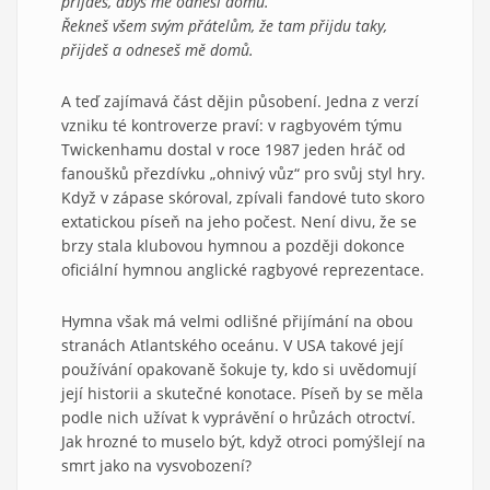
přijdeš, abys mě odnesl domů.
Řekneš všem svým přátelům, že tam přijdu taky,
přijdeš a odneseš mě domů.
A teď zajímavá část dějin působení. Jedna z verzí
vzniku té kontroverze praví: v ragbyovém týmu
Twickenhamu dostal v roce 1987 jeden hráč od
fanoušků přezdívku „ohnivý vůz“ pro svůj styl hry.
Když v zápase skóroval, zpívali fandové tuto skoro
extatickou píseň na jeho počest. Není divu, že se
brzy stala klubovou hymnou a později dokonce
oficiální hymnou anglické ragbyové reprezentace.
Hymna však má velmi odlišné přijímání na obou
stranách Atlantského oceánu. V USA takové její
používání opakovaně šokuje ty, kdo si uvědomují
její historii a skutečné konotace. Píseň by se měla
podle nich užívat k vyprávění o hrůzách otroctví.
Jak hrozné to muselo být, když otroci pomýšlejí na
smrt jako na vysvobození?