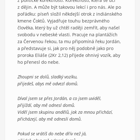
z politické korektnosti. Korektnosti, která se učí
z dějin. A může být takovou lekcí i pro nás. Ale po
pořádku: píseň složil někdejší otrok z indiánského
kmene Čoktů. Vyjadřuje touhu bezprávného
člověka, který by už chtěl raději zemřít, aby našel
svobodu v nebeské vlasti. Pracuje na plantážích
za Červenou řekou, ta mu připomíná řeku Jordán,
a představuje si, jak pro něj podobně jako pro
proroka Eliáše (2Kr 2,12) přijede ohnivý vozík, aby
ho přenesl do nebe.
Zhoupni se dolů, sladký vozíku,
přijedeš, abys mě odvezl domů.
Díval jsem se přes Jordán, a co jsem uviděl,
přijíždí, aby mě odnesl domů.
Viděl jsem skupinu andělů, jak za mnou přichází,
přicházejí, aby mě odnesli domů.
Pokud se vrátíš do nebe dřív než já,