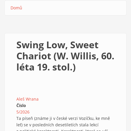
Domů
Drobečková
navigace
Swing Low, Sweet
Chariot (W. Willis, 60.
léta 19. stol.)
Aleš Wrana
Číslo
5/2026
Ta píseň (známe ji v české verzi Vozíčku, ke mně
leť) se v posledních desetiletích stala lekcí