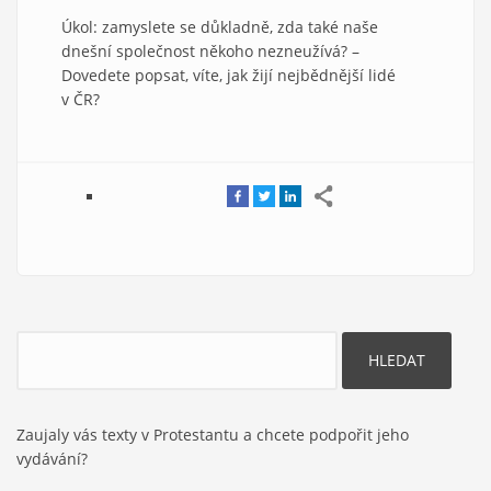
Úkol: zamyslete se důkladně, zda také naše
dnešní společnost někoho nezneužívá? –
Dovedete popsat, víte, jak žijí nejbědnější lidé
v ČR?
Hledat
Zaujaly vás texty v Protestantu a chcete podpořit jeho
vydávání?