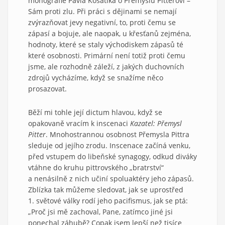
monografie Pavla Kosatíka o Přemyslu Pitterovi –
Sám proti zlu. Při práci s dějinami se nemají
zvýrazňovat jevy negativní, to, proti čemu se
zápasí a bojuje, ale naopak, u křesťanů zejména,
hodnoty, které se staly východiskem zápasů té
které osobnosti. Primární není totiž proti čemu
jsme, ale rozhodně záleží, z jakých duchovních
zdrojů vycházíme, když se snažíme něco
prosazovat.
Běží mi tohle její dictum hlavou, když se
opakovaně vracím k inscenaci
Kazatel: Přemysl
Pitter
. Mnohostrannou osobnost Přemysla Pittra
sleduje od jejího zrodu. Inscenace začíná venku,
před vstupem do libeňské synagogy, odkud diváky
vtáhne do kruhu pittrovského „bratrství“
a nenásilně z nich učiní spoluaktéry jeho zápasů.
Zblízka tak můžeme sledovat, jak se uprostřed
1. světové války rodí jeho pacifismus, jak se ptá:
„Proč jsi mě zachoval, Pane, zatímco jiné jsi
ponechal záhubě? Copak jsem lepší než tisíce