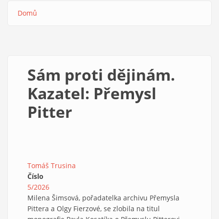
Domů
Drobečková
navigace
Sám proti dějinám.
Kazatel: Přemysl
Pitter
Tomáš Trusina
Číslo
5/2026
Milena Šimsová, pořadatelka archivu Přemysla
Pittera a Olgy Fierzové, se zlobila na titul