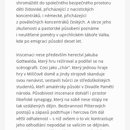
shromáždit do společného bezpečného prostoru
děti židovské, přicházející z nacistických
koncentráků, i německé, přicházející
z poválečných koncentráků českých. A skrze jeho
zkušenosti a pastorské působení poznáme
i neutěšené poměry v uprchlickém táboře Valka,
kde po emigraci působil deset let.
Inscenaci nese především herectví Jakuba
Gottwalda, který hru režíroval a podílel se na
scénografii. Cosi jako „chór“, který jednou hraje
hry v Milíčově domě a jindy strojově skanduje
svou nenávist, sestavili tvůrci ze středoškolských
studentů, kteří amatérsky působí v Divadle Paměti
národa. Působivost inscenace dotváří i prostor
libeňské synagogy, který na sobě nese stopy ne
tak vzdálených dějin. Bezbrannost Pitterových
postojů a zápasů podtrhuje i hercova čím dál
větší odhalenost – s níž ovšem o to víc kontrastuje
jeho odhodlání nepoddat se valícím se dějinám,