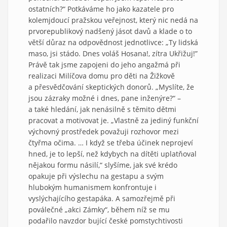
ostatních?“ Potkáváme ho jako kazatele pro
kolemjdoucí pražskou veřejnost, který nic nedá na
prvorepublikový nadšený jásot davů a klade o to
větší důraz na odpovědnost jednotlivce: „Ty lidská
maso, jsi stádo. Dnes voláš Hosana!, zítra Ukřižuj!”
Právě tak jsme zapojeni do jeho angažmá při
realizaci Milíčova domu pro děti na Žižkově
a přesvědčování skeptických donorů. „Myslíte, že
jsou zázraky možné i dnes, pane inženýre?“ –
a také hledání, jak nenásilně s těmito dětmi
pracovat a motivovat je. „Vlastně za jediný funkční
výchovný prostředek považuji rozhovor mezi
čtyřma očima. … I když se třeba účinek neprojeví
hned, je to lepší, než kdybych na dítěti uplatňoval
nějakou formu násilí,“ slyšíme, jak své krédo
opakuje při výslechu na gestapu a svým
hlubokým humanismem konfrontuje i
vyslýchajícího gestapáka. A samozřejmě při
poválečné „akci Zámky“, během níž se mu
podařilo navzdor bující české pomstychtivosti