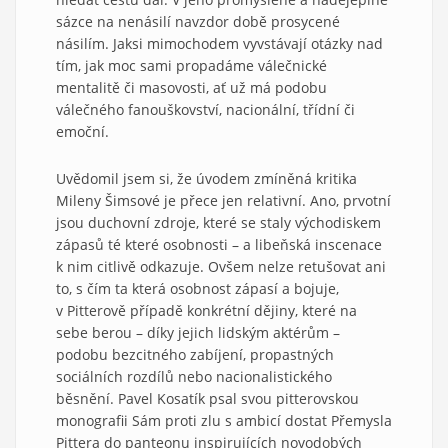
sázce na nenásilí navzdor době prosycené
násilím. Jaksi mimochodem vyvstávají otázky nad
tím, jak moc sami propadáme válečnické
mentalitě či masovosti, ať už má podobu
válečného fanouškovství, nacionální, třídní či
emoční.
Uvědomil jsem si, že úvodem zmíněná kritika
Mileny Šimsové je přece jen relativní. Ano, prvotní
jsou duchovní zdroje, které se staly východiskem
zápasů té které osobnosti – a libeňská inscenace
k nim citlivě odkazuje. Ovšem nelze retušovat ani
to, s čím ta která osobnost zápasí a bojuje,
v Pitterově případě konkrétní dějiny, které na
sebe berou – díky jejich lidským aktérům –
podobu bezcitného zabíjení, propastných
sociálních rozdílů nebo nacionalistického
běsnění. Pavel Kosatík psal svou pitterovskou
monografii Sám proti zlu s ambicí dostat Přemysla
Pittera do panteonu inspirujících novodobých