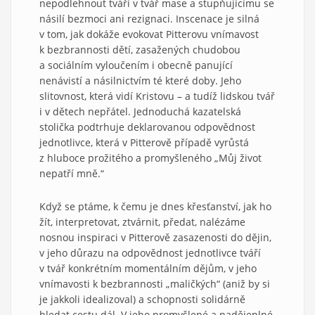
nepodlehnout tváří v tvář mase a stupňujícímu se
násilí bezmoci ani rezignaci. Inscenace je silná
v tom, jak dokáže evokovat Pitterovu vnímavost
k bezbrannosti dětí, zasažených chudobou
a sociálním vyloučením i obecně panující
nenávistí a násilnictvím té které doby. Jeho
slitovnost, která vidí Kristovu – a tudíž lidskou tvář
i v dětech nepřátel. Jednoduchá kazatelská
stolička podtrhuje deklarovanou odpovědnost
jednotlivce, která v Pitterově případě vyrůstá
z hluboce prožitého a promyšleného „Můj život
nepatří mně.“
Když se ptáme, k čemu je dnes křesťanství, jak ho
žít, interpretovat, ztvárnit, předat, nalézáme
nosnou inspiraci v Pitterově zasazenosti do dějin,
v jeho důrazu na odpovědnost jednotlivce tváří
v tvář konkrétním momentálním dějům, v jeho
vnímavosti k bezbrannosti „maličkých“ (aniž by si
je jakkoli idealizoval) a schopnosti solidárně
hledat cestu dál. V jeho promyšlené a nadějeplné