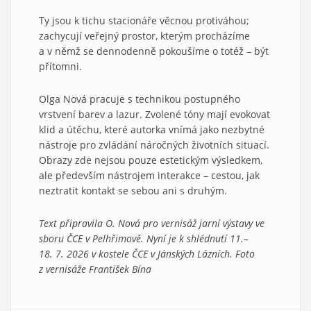
Ty jsou k tichu stacionáře věcnou protiváhou;
zachycují veřejný prostor, kterým procházíme
a v němž se dennodenně pokoušíme o totéž – být
přítomni.
Olga Nová pracuje s technikou postupného
vrstvení barev a lazur. Zvolené tóny mají evokovat
klid a útěchu, které autorka vnímá jako nezbytné
nástroje pro zvládání náročných životních situací.
Obrazy zde nejsou pouze estetickým výsledkem,
ale především nástrojem interakce – cestou, jak
neztratit kontakt se sebou ani s druhým.
Text připravila O. Nová pro vernisáž jarní výstavy ve
sboru ČCE v Pelhřimově. Nyní je k shlédnutí 11.–
18. 7. 2026 v kostele ČCE v Jánských Lázních. Foto
z vernisáže František Bína