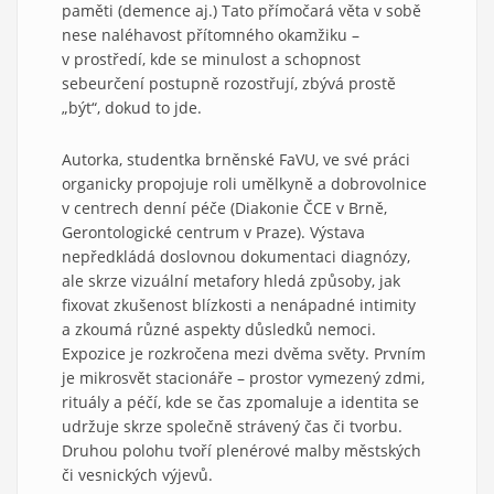
paměti (demence aj.) Tato přímočará věta v sobě
nese naléhavost přítomného okamžiku –
v prostředí, kde se minulost a schopnost
sebeurčení postupně rozostřují, zbývá prostě
„být“, dokud to jde.
Autorka, studentka brněnské FaVU, ve své práci
organicky propojuje roli umělkyně a dobrovolnice
v centrech denní péče (Diakonie ČCE v Brně,
Gerontologické centrum v Praze). Výstava
nepředkládá doslovnou dokumentaci diagnózy,
ale skrze vizuální metafory hledá způsoby, jak
fixovat zkušenost blízkosti a nenápadné intimity
a zkoumá různé aspekty důsledků nemoci.
Expozice je rozkročena mezi dvěma světy. Prvním
je mikrosvět stacionáře – prostor vymezený zdmi,
rituály a péčí, kde se čas zpomaluje a identita se
udržuje skrze společně strávený čas či tvorbu.
Druhou polohu tvoří plenérové malby městských
či vesnických výjevů.