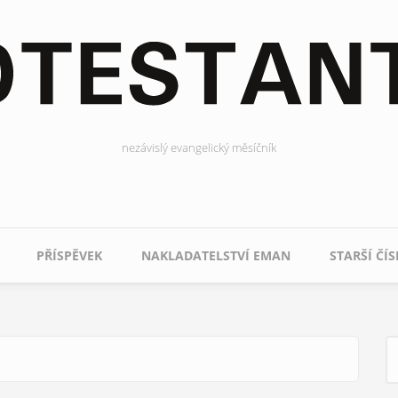
nezávislý evangelický měsíčník
PŘÍSPĚVEK
NAKLADATELSTVÍ EMAN
STARŠÍ ČÍS
H