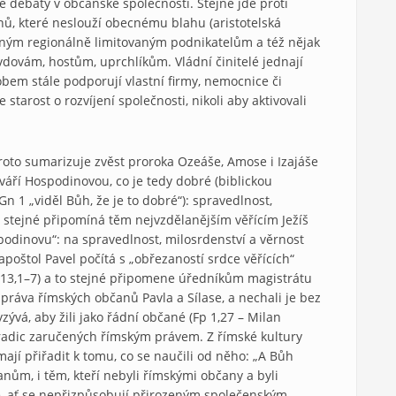
é debaty v občanské společnosti. Stejně jde proti
ů, které neslouží obecnému blahu (aristotelská
robným regionálně limitovaným podnikatelům a též nějak
dovám, hostům, uprchlíkům. Vládní činitelé jednají
bem stále podporují vlastní firmy, nemocnice či
starost o rozvíjení společnosti, nikoli aby aktivovali
proto sumarizuje zvěst proroka Ozeáše, Amose i Izajáše
 tváří Hospodinovou, co je tedy dobré (biblickou
 1 „viděl Bůh, že je to dobré“): spravedlnost,
 stejné připomíná těm nejvzdělanějším věřícím Ježíš
podinovu“: na spravedlnost, milosrdenství a věrnost
oštol Pavel počítá s „obřezaností srdce věřících“
(Ř 13,1–7) a to stejné připomene úředníkům magistrátu
 práva římských občanů Pavla a Sílase, a nechali je bez
yzývá, aby žili jako řádní občané (Fp 1,27 – Milan
radic zaručených římským právem. Z římské kultury
 mají přiřadit k tomu, co se naučili od něho: „A Bůh
nům, i těm, kteří nebyli římskými občany a byli
je, ať se nepřizpůsobují přirozeným společenským