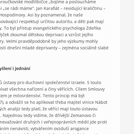
t broučkovské modlitbičce „bojíme a posloucháme
 „se rádi máme“. Jan Karafiát – revidující kraličtinu –
 Hospodinovy. Asi by poznamenal, že naše
ovávající respektují určitou autoritu, a děti pak mají
hny. To byl přístup evangelického psychologa Zdeňka
jček zkoumal dětskou deprivaci a vzrůst jejího
ltury. Velmi pravděpodobně by jeho výzkumy mohly
rosti dnešní mladé deprivanty – zejména sociálně slabé
šlení i jednání
 ústavy pro duchovní společenství Izraele. S touto
vat všechna nařízení a činy věřících. Cílem Smlouvy
ntem je milosrdenství. Tento princip má být
 a odvážil se ho aplikovat třeba majitel vinice Nábot
ch analýz tedy platí, že věřící mají touto ústavou
. Najednou tedy vidíme, že dřívější Zemanovo či
nevažování druhých i veřejnoprávních médií jde proti
áním nenávisti, vytvářením ovzduší arogance