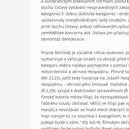
a autokratickým blokováním normální politick
duchu Ústavy vydávání nespravedlivých zákon
kategorie) či dobru (biblická kategorie) – d
společensky znevýhodněným, tedy sirotkům, v
proti duchu Ústavy, pokud rafinovaným způso
zemědělské koncerny atd. Ústava jim připisuje 
demontáž demokracie.
Prorok Micheáš je sociálně citlivá osobnost, 
sumarizuje a vyřizuje Izraeli, co obstojí před
kategorii dobra nejlépe pochopíme s pomocí Gn
milosrdenství a věrnost Hospodinu. Přesně to
(Mt 23,23). Ježíš tedy navazuje na „bázeň Hos
Hospodinu – věrnost jeho Smlouvě. Podobně ap
(Ř 2,29); vyzývá k dodržování spravedlnosti 
římské kolonie města Filipi, že nerespektovali
řádného soudu zbičovat. Věřící ve Filipi pak v
Hanyš) a nevzdávali se hned všech dobrých t
mají rozvíjet to, co souznívá s evangeliem, to
pokoje bude s vámi.“ (Fp 4,8–9). Římským obča
podřízeni řecké právní kultuře, Pavel vzkazu