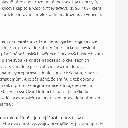
hlavně předkládá rozmanité možnosti, jak z ní vyjít,
 klíčová kapitola
Vzdorovat výlučnosti
(s. 90–108), která
dsudek o mravní i intelektuální nadřazenosti věřících.
 svou paralelu ve fenomenologické religionistice
lich), která nás vede k docenění kritického myšlení
písní, náboženských svědectví, písňových katechismů
 písně zvou ke kritice nábožensko-civilizačních
y, víry a naděje pro sváteční i všední den. Je
mann vypreparoval z bible z pozice šabatu, z pozice
omatismům. A je záslužné, že zmiňuje též obranu
e však u prorocké argumentace zdržuje jen velmi
 slavení a využívání intencí šabatu. Je to škoda,
 později v evropském a americkém provedení přineslo
známku:
ronomium 10,16 = Jeremjáš 4,4: „obřežte svá
oba dva autoři vyzývají – promýšlejte, jak vstoupit do