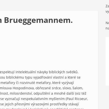
Za
v
em Brueggemannem.
Ne
n
spektují intelektuální návyky biblických svědků.
sou biblickému typu vyjadřování vlastní a které se
etafory či rozvinuté metafory, které vyzývají
 smlouva Hospodinova, obřezané srdce, slovo, šalom,
lnost, milosrdenství, odpuštění a mnohé další (viz též
ři se vyznačují nespekulativním myšlením (Paul Ricoeur,
o se jejich přesnými výrazovými prostředky stávají