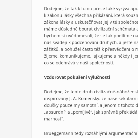
Dodejme, že tak k tomu přece také vyzývá apoš
k zákonu lásky všechna přikázání, která souz
zákona lásky a uskutečňovat jej v té společno
máme důsledně bourat civilizační schémata a 
bychom si uvědomovali, že se tak podílíme na
nás svádějí k podceňování druhých, a ještě
zážitků, a bohužel často též k přesvědčení o 
žijeme, komunikujeme, lajkujeme a někdy i j
co se odehrává v naší společnosti.
Vzdorovat pokušení výlučnosti
Dodejme, že tento druh civilizačně-náboženský
inspirovaný J. A. Komenský: že naše sekulár
doušky pouze my samotní, a jenom z tohoto d
„absurdní“ a „pomíjivé“, jak správně překlád
marnost“.
Brueggemann tedy rozsáhlými argumentačními 