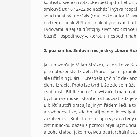
kontextu svého života. „Respektuj druhého čl
smlouvě Dt 10,12–22 se nachází i výzva respe
soud musí být nezávislý na lidské autoritě, 
metrem – jinak VIPkám, jinak obyčejným; buď em
i vdovami; a zajisti důstojný život pro cizince
bázně Hospodinovy –, kterou ti Hospodin nabí
2. poznámka: Smluvní řeč je díky „bázni Hos
Jak upozorňuje Milan Mrázek, také v knize K
pro náboženství Izraele. Proroci, jasně promlouv
ale užití singuláru – „respektuj“ činí z dek
člena Izraele. Proto lze tvrdit, že zde se může
osobnosti. Biblickou řeč nevytvářejí matemati
bychom se museli složitě rozhodovat, zda je 
Bibličtí autoři pracují s jiným řádem řeči, a 
a rozhodovat se, zda ho přijmeme. Investiga
zakotvenost. Biblická inspirující výzva a ted
číst biblickou bázeň s pomocí brýlí Sigmunda 
a Boha chápal jako hrozivou patriarchální aut