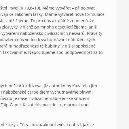
tol Pavel (Ř 13,8–10). Máme vytvářet – připojovat
nívají se zákonem lásky. Máme vytvářet nové formulace
sti, v níž žijeme. To pro nás aktuálně znamená, že
zlozvyky, v nichž po mnohá desetiletí žijeme, aniž
 vytváření nábožensko-civilizačních nešvarů. Právě ty
 nádavkem nás vedou k vychutnávání náboženských
morální nadřazenosti té bubliny, v níž si spokojeně
en tak žvaníme. Nepociťujeme spoluodpovědnost za to,
ch nešvarů kritizoval již autor knihy Kazatel a jím
ní i náboženské carpe diem vychutnáváme plnými
ůvodu je naše civilizačně-náboženské snažení
á Filip Čapek Kazatelův povzdech „marnost nad
kroky z Tóry i novozákonní zvěsti nabízí, jak se