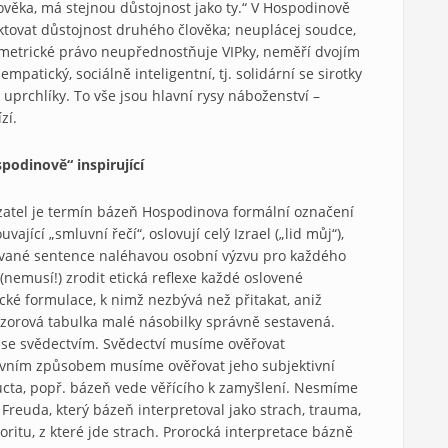
ověka, má stejnou důstojnost jako ty.“ V Hospodinově
ktovat důstojnost druhého člověka; neuplácej soudce,
symetrické právo neupřednostňuje VIPky, neměří dvojím
patický, sociálně inteligentní, tj. solidární se sirotky
 i uprchlíky. To vše jsou hlavní rysy náboženství –
zí.
podinově“ inspirující
azatel je termín bázeň Hospodinova formální označení
ající „smluvní řečí“, oslovují celý Izrael („lid můj“),
larované sentence naléhavou osobní výzvu pro každého
 (nemusí!) zrodit etická reflexe každé oslovené
cké formulace, k nimž nezbývá než přitakat, aniž
vzorová tabulka malé násobilky správně sestavená.
to se svědectvím. Svědectví musíme ověřovat
tivním způsobem musíme ověřovat jeho subjektivní
y úcta, popř. bázeň vede věřícího k zamyšlení. Nesmíme
Freuda, který bázeň interpretoval jako strach, trauma,
oritu, z které jde strach. Prorocká interpretace bázně