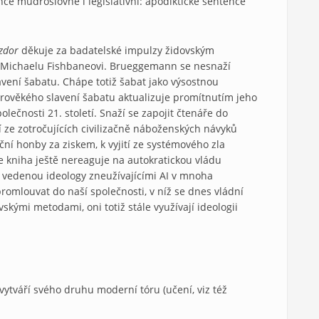
ence mudroslovné i legislativní: apodiktické sentence
zdor
děkuje za badatelské impulzy židovským
 Michaelu Fishbaneovi. Brueggemann se nesnaží
vení šabatu. Chápe totiž šabat jako výsostnou
tarověkého slavení šabatu aktualizuje promítnutím jeho
ečnosti 21. století. Snaží se zapojit čtenáře do
í ze zotročujících civilizačně náboženských návyků
ační honby za ziskem, k vyjití ze systémového zla
že kniha ještě nereaguje na autokratickou vládu
 vedenou ideology zneužívajícími AI v mnoha
mlouvat do naší společnosti, v níž se dnes vládní
kými metodami, oni totiž stále využívají ideologii
ytváří svého druhu moderní tóru (učení, viz též