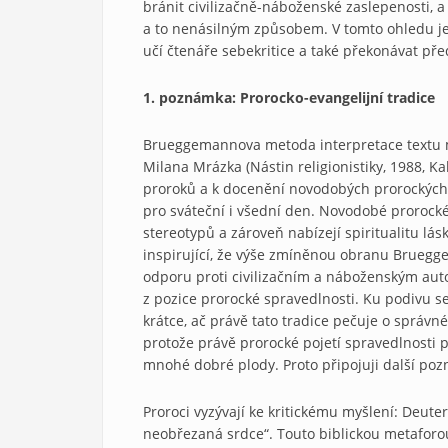
bránit civilizačně-náboženské zaslepenosti, a 
a to nenásilným způsobem. V tomto ohledu je
učí čtenáře sebekritice a také překonávat pře
1. poznámka: Prorocko-evangelijní tradice
Brueggemannova metoda interpretace textu má
Milana Mrázka (Nástin religionistiky, 1988, Ka
proroků a k docenění novodobých prorockých 
pro sváteční i všední den. Novodobé prorocké
stereotypů a zároveň nabízejí spiritualitu lásk
inspirující, že výše zmíněnou obranu Bruegge
odporu proti civilizačním a náboženským aut
z pozice prorocké spravedlnosti. Ku podivu s
krátce, ač právě tato tradice pečuje o správné
protože právě prorocké pojetí spravedlnosti
mnohé dobré plody. Proto připojuji další po
Proroci vyzývají ke kritickému myšlení: Deute
neobřezaná srdce“. Touto biblickou metaforou 