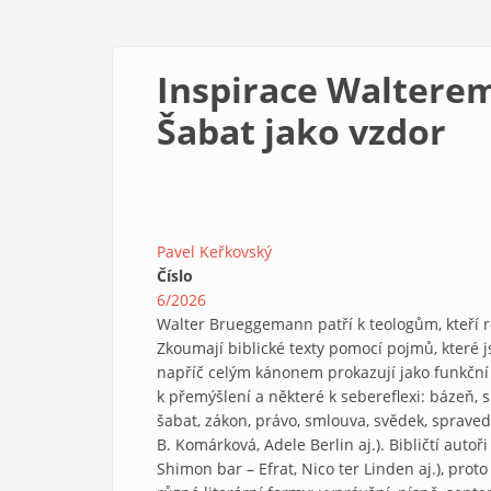
Inspirace Walter
Šabat jako vzdor
Pavel Keřkovský
Číslo
6/2026
Walter Brueggemann patří k teologům, kteří re
Zkoumají biblické texty pomocí pojmů, které j
napříč celým kánonem prokazují jako funkční m
k přemýšlení a některé k sebereflexi: bázeň,
šabat, zákon, právo, smlouva, svědek, spraved
B. Komárková, Adele Berlin aj.). Bibličtí auto
Shimon bar – Efrat, Nico ter Linden aj.), prot