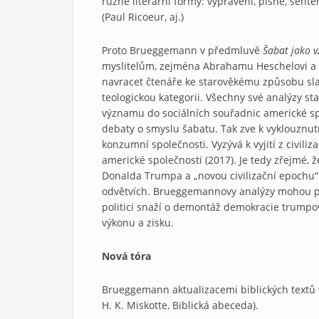
různé literární formy: vyprávění, písně, sent
(Paul Ricoeur, aj.)
Proto Brueggemann v předmluvě
Šabat jako v
myslitelům, zejména Abrahamu Heschelovi a
navracet čtenáře ke starověkému způsobu sla
teologickou kategorii. Všechny své analýzy s
významu do sociálních souřadnic americké spol
debaty o smyslu šabatu. Tak zve k vyklouznut
konzumní společnosti. Vyzývá k vyjití z civiliz
americké společnosti (2017). Je tedy zřejmé, 
Donalda Trumpa a „novou civilizační epochu“
odvětvích. Brueggemannovy analýzy mohou pro
politici snaží o demontáž demokracie trumpovs
výkonu a zisku.
Nová tóra
Brueggemann aktualizacemi biblických textů v
H. K. Miskotte, Biblická abeceda).