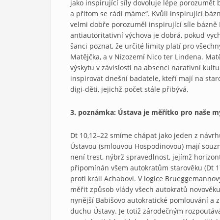
jako inspirující síly dovoluje lépe porozumě
a přitom se rádi máme“. Kvůli inspirující bázni
velmi dobře porozuměl inspirující síle bázně
antiautoritativní výchova je dobrá, pokud vych
šanci poznat, že určité limity platí pro všec
Matějčka, a v Nizozemí Nico ter Lindena. Matě
výskytu v závislosti na absenci narativní ku
inspirovat dnešní badatele, kteří mají na sta
digi-děti, jejichž počet stále přibývá.
3. poznámka: Ústava je měřítko pro naše my
Dt 10,12–22 smíme chápat jako jeden z návrhů
Ústavou (smlouvou Hospodinovou) mají souzní
není trest, nýbrž spravedlnost, jejímž horizo
připomínán všem autokratům starověku (Dt 17),
proti králi Achabovi. V logice Brueggemannový
měřit způsob vlády všech autokratů novověku
nynější Babišovo autokratické pomlouvání a z
duchu Ústavy. Je totiž zárodečným rozpoutáv