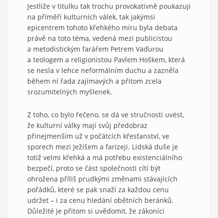
Jestliže v titulku tak trochu provokativně poukazuji
na příměří kulturních válek, tak jakýmsi
epicentrem tohoto křehkého míru byla debata
právě na toto téma, vedená mezi publicistou
a metodistickým farářem Petrem Vaďurou
a teologem a religionistou Pavlem Hoškem, která
se nesla v lehce neformálním duchu a zazněla
během ní řada zajímavých a přitom zcela
srozumitelných myšlenek.
Z toho, co bylo řečeno, se dá ve stručnosti uvést,
že kulturní války mají svůj předobraz
přinejmenším už v počátcích křesťanství, ve
sporech mezi Ježíšem a farizeji. Lidská duše je
totiž velmi křehká a má potřebu existenciálního
bezpečí, proto se část společnosti cítí být
ohrožena příliš prudkými změnami stávajících
pořádků, které se pak snaží za každou cenu
udržet – i za cenu hledání obětních beránků.
Důležité je přitom si uvědomit, že zákoníci