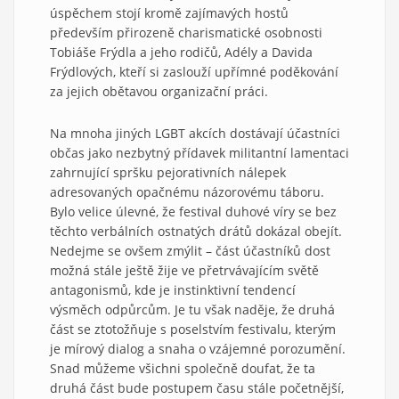
úspěchem stojí kromě zajímavých hostů
především přirozeně charismatické osobnosti
Tobiáše Frýdla a jeho rodičů, Adély a Davida
Frýdlových, kteří si zaslouží upřímné poděkování
za jejich obětavou organizační práci.
Na mnoha jiných LGBT akcích dostávají účastníci
občas jako nezbytný přídavek militantní lamentaci
zahrnující spršku pejorativních nálepek
adresovaných opačnému názorovému táboru.
Bylo velice úlevné, že festival duhové víry se bez
těchto verbálních ostnatých drátů dokázal obejít.
Nedejme se ovšem zmýlit – část účastníků dost
možná stále ještě žije ve přetrvávajícím světě
antagonismů, kde je instinktivní tendencí
výsměch odpůrcům. Je tu však naděje, že druhá
část se ztotožňuje s poselstvím festivalu, kterým
je mírový dialog a snaha o vzájemné porozumění.
Snad můžeme všichni společně doufat, že ta
druhá část bude postupem času stále početnější,