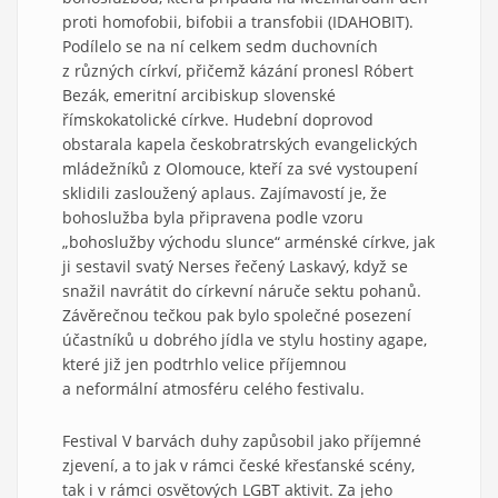
proti homofobii, bifobii a transfobii (IDAHOBIT).
Podílelo se na ní celkem sedm duchovních
z různých církví, přičemž kázání pronesl Róbert
Bezák, emeritní arcibiskup slovenské
římskokatolické církve. Hudební doprovod
obstarala kapela českobratrských evangelických
mládežníků z Olomouce, kteří za své vystoupení
sklidili zasloužený aplaus. Zajímavostí je, že
bohoslužba byla připravena podle vzoru
„bohoslužby východu slunce“ arménské církve, jak
ji sestavil svatý Nerses řečený Laskavý, když se
snažil navrátit do církevní náruče sektu pohanů.
Závěrečnou tečkou pak bylo společné posezení
účastníků u dobrého jídla ve stylu hostiny agape,
které již jen podtrhlo velice příjemnou
a neformální atmosféru celého festivalu.
Festival V barvách duhy zapůsobil jako příjemné
zjevení, a to jak v rámci české křesťanské scény,
tak i v rámci osvětových LGBT aktivit. Za jeho