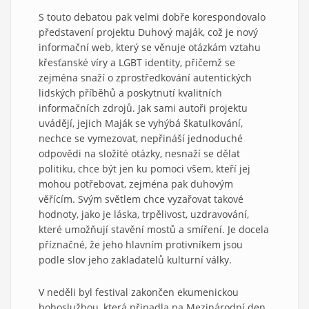
S touto debatou pak velmi dobře korespondovalo
představení projektu Duhový maják, což je nový
informační web, který se věnuje otázkám vztahu
křesťanské víry a LGBT identity, přičemž se
zejména snaží o zprostředkování autentických
lidských příběhů a poskytnutí kvalitních
informačních zdrojů. Jak sami autoři projektu
uvádějí, jejich Maják se vyhýbá škatulkování,
nechce se vymezovat, nepřináší jednoduché
odpovědi na složité otázky, nesnaží se dělat
politiku, chce být jen ku pomoci všem, kteří jej
mohou potřebovat, zejména pak duhovým
věřícím. Svým světlem chce vyzařovat takové
hodnoty, jako je láska, trpělivost, uzdravování,
které umožňují stavění mostů a smíření. Je docela
příznačné, že jeho hlavním protivníkem jsou
podle slov jeho zakladatelů kulturní války.
V neděli byl festival zakončen ekumenickou
bohoslužbou, která připadla na Mezinárodní den