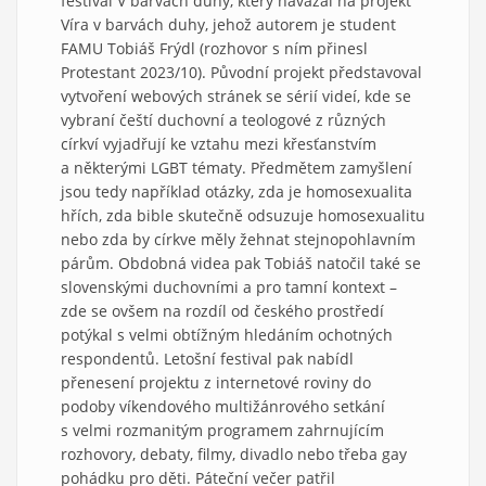
festival V barvách duhy, který navázal na projekt
Víra v barvách duhy, jehož autorem je student
FAMU Tobiáš Frýdl (rozhovor s ním přinesl
Protestant 2023/10). Původní projekt představoval
vytvoření webových stránek se sérií videí, kde se
vybraní čeští duchovní a teologové z různých
církví vyjadřují ke vztahu mezi křesťanstvím
a některými LGBT tématy. Předmětem zamyšlení
jsou tedy například otázky, zda je homosexualita
hřích, zda bible skutečně odsuzuje homosexualitu
nebo zda by církve měly žehnat stejnopohlavním
párům. Obdobná videa pak Tobiáš natočil také se
slovenskými duchovními a pro tamní kontext –
zde se ovšem na rozdíl od českého prostředí
potýkal s velmi obtížným hledáním ochotných
respondentů. Letošní festival pak nabídl
přenesení projektu z internetové roviny do
podoby víkendového multižánrového setkání
s velmi rozmanitým programem zahrnujícím
rozhovory, debaty, filmy, divadlo nebo třeba gay
pohádku pro děti. Páteční večer patřil