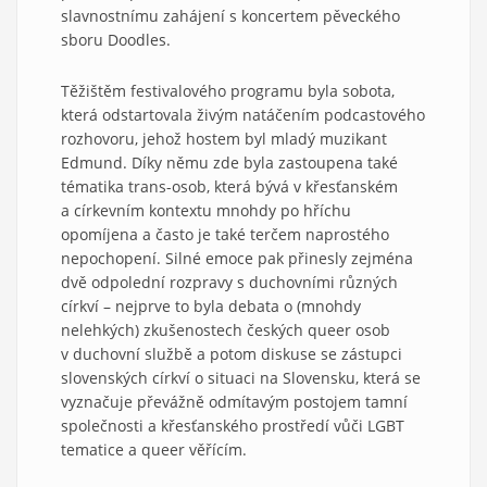
slavnostnímu zahájení s koncertem pěveckého
sboru Doodles.
Těžištěm festivalového programu byla sobota,
která odstartovala živým natáčením podcastového
rozhovoru, jehož hostem byl mladý muzikant
Edmund. Díky němu zde byla zastoupena také
tématika trans-osob, která bývá v křesťanském
a církevním kontextu mnohdy po hříchu
opomíjena a často je také terčem naprostého
nepochopení. Silné emoce pak přinesly zejména
dvě odpolední rozpravy s duchovními různých
církví – nejprve to byla debata o (mnohdy
nelehkých) zkušenostech českých queer osob
v duchovní službě a potom diskuse se zástupci
slovenských církví o situaci na Slovensku, která se
vyznačuje převážně odmítavým postojem tamní
společnosti a křesťanského prostředí vůči LGBT
tematice a queer věřícím.