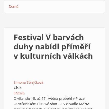
Domů
Drobečková
navigace
Festival V barvách
duhy nabídl příměří
v kulturních válkách
Simona Strejčková
Číslo
5/2026
O víkendu 15. až 17. května proběhl v Praze
ve vršovickém Husově sboru a v divadle MANA