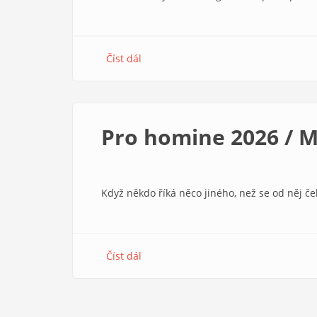
Číst dál
about
Proč
jsem
založil
ekofarmu
Pro homine 2026 / Ml
Když někdo říká něco jiného, než se od něj ček
Číst dál
about
Pro
homine
2026