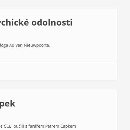
ychické odolnosti
ologa Ad van Nieuwpoorta.
apek
le ČCE loučili s farářem Petrem Čapkem