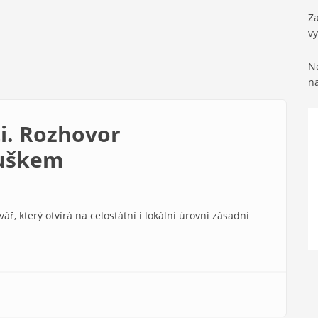
Za
v
Ne
n
ti. Rozhovor
uškem
kovář, který otvírá na celostátní i lokální úrovni zásadní