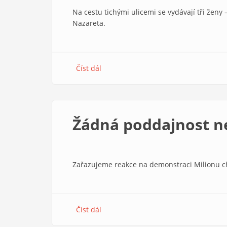
Na cestu tichými ulicemi se vydávají tři ženy 
Nazareta.
Číst dál
about
Kázání
Idse
Smedemy.
Kdo
Žádná poddajnost ne
odvalí
kámen
strachu?
Zařazujeme reakce na demonstraci Milionu ch
Číst dál
about
Žádná