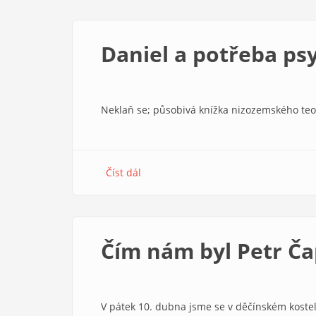
poddajnost
nevedla
ke
Daniel a potřeba ps
zlepšení
Neklaň se; působivá knížka nizozemského te
Číst dál
about
Daniel
a
potřeba
psychické
Čím nám byl Petr Č
odolnosti
V pátek 10. dubna jsme se v děčínském koste