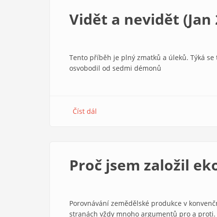
Daniel
Vidět a nevidět (Jan 
3
Tento příběh je plný zmatků a úleků. Týká se t
osvobodil od sedmi démonů
Číst dál
about
Vidět
a
nevidět
(Jan
Proč jsem založil e
20,1–
10)
Porovnávání zemědělské produkce v konvenč
stranách vždy mnoho argumentů pro a proti.