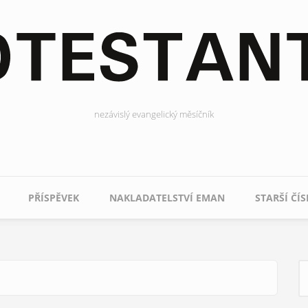
nezávislý evangelický měsíčník
PŘÍSPĚVEK
NAKLADATELSTVÍ EMAN
STARŠÍ ČÍS
H