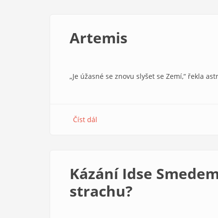
světlo
oběti.
Rozhovor
Artemis
s Miroslavem
Bambuškem
„Je úžasné se znovu slyšet se Zemí,“ řekla as
Číst dál
about
Artemis
Kázání Idse Smedem
strachu?