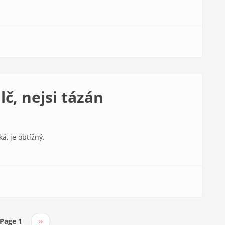
č, nejsi tázán
á, je obtížný.
Page 1
Následující
››