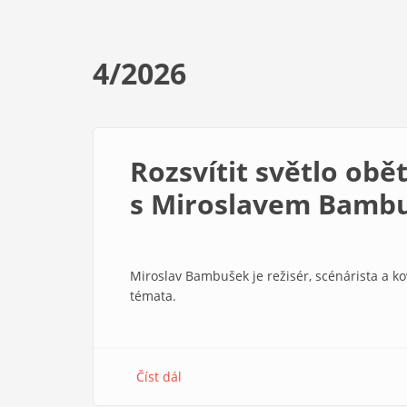
4/2026
Rozsvítit světlo obě
s Miroslavem Bamb
​​​​​​​Miroslav Bambušek je režisér, scénárista a 
témata.
Číst dál
about
Rozsvítit