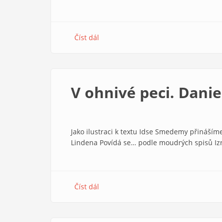
Číst dál
about
Čím
nám
byl
Petr
V ohnivé peci. Danie
Čapek
Jako ilustraci k textu Idse Smedemy přináším
Lindena Povídá se… podle moudrých spisů Izr
Číst dál
about
V
ohnivé
peci.