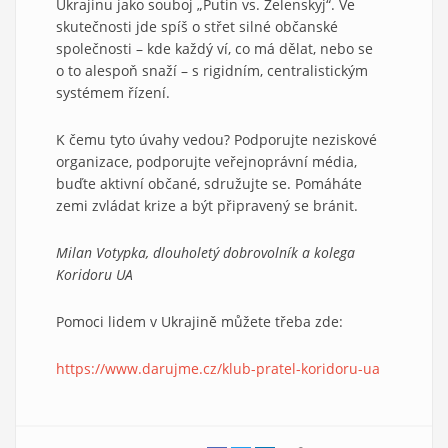
Ukrajinu jako souboj „Putin vs. Zelenskyj“. Ve
skutečnosti jde spíš o střet silné občanské
společnosti – kde každý ví, co má dělat, nebo se
o to alespoň snaží – s rigidním, centralistickým
systémem řízení.
K čemu tyto úvahy vedou? Podporujte neziskové
organizace, podporujte veřejnoprávní média,
buďte aktivní občané, sdružujte se. Pomáháte
zemi zvládat krize a být připravený se bránit.
Milan Votypka, dlouholetý dobrovolník a kolega
Koridoru UA
Pomoci lidem v Ukrajině můžete třeba zde:
https://www.darujme.cz/klub-pratel-koridoru-ua