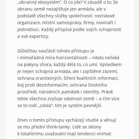
„obranný ekosystém“. O co jde? V zásadě o to, že
obranu země nezajišťuje jen armáda, ale v
podstatě všechny složky společnosti: neziskové
organizace, místní samosprávy, firmy, novináři i
jednotlivci. Každý přispívá podle svých schopností
a své expertízy.
Důležitou součástí tohoto přístupu je
i mimořádná míra horizontálnosti – nikdo nečeká
na pokyny shora, každý dělá to, co umí. Výsledkem
je nejen schopná armáda, ale i zajištěné zázemí,
ochrana zranitelných, šíření kvalitních informací,
boj proti dezinformacím, ochrana životního
prostředí, národních památek i identity. Právě
tohle všechno zvyšuje odolnost země – a čím více
se to rodí „zdola“, tím je systém pevnější.
Dnes o tomto přístupu vycházejí studie a věnují
se mu přední think-tanky. Lidé se sklony
k totalitnímu uvažování mají tendenci vnímat