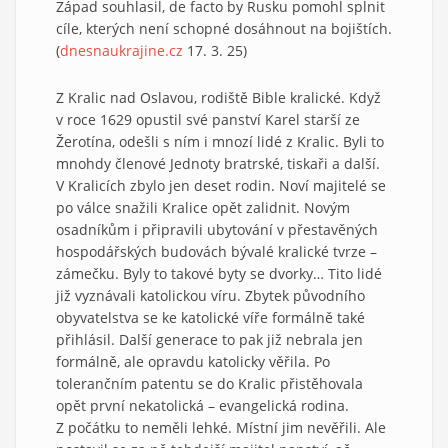
Západ souhlasil, de facto by Rusku pomohl splnit
cíle, kterých není schopné dosáhnout na bojištích.
(
dnesnaukrajine.cz
17. 3. 25)
Z Kralic nad Oslavou, rodiště Bible kralické. Když
v roce 1629 opustil své panství Karel starší ze
Žerotína, odešli s ním i mnozí lidé z Kralic. Byli to
mnohdy členové Jednoty bratrské, tiskaři a další.
V Kralicích zbylo jen deset rodin. Noví majitelé se
po válce snažili Kralice opět zalidnit. Novým
osadníkům i připravili ubytování v přestavěných
hospodářských budovách bývalé kralické tvrze –
zámečku. Byly to takové byty se dvorky… Tito lidé
již vyznávali katolickou víru. Zbytek původního
obyvatelstva se ke katolické víře formálně také
přihlásil. Další generace to pak již nebrala jen
formálně, ale opravdu katolicky věřila. Po
tolerančním patentu se do Kralic přistěhovala
opět první nekatolická – evangelická rodina.
Z počátku to neměli lehké. Místní jim nevěřili. Ale