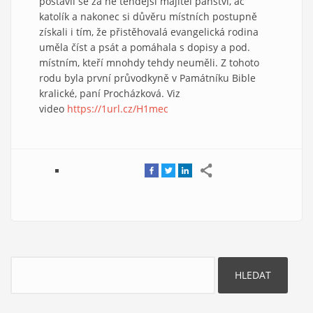
postavil se za ně tehdejší majitel panství, ač
katolík a nakonec si důvěru místních postupně
získali i tím, že přistěhovalá evangelická rodina
uměla číst a psát a pomáhala s dopisy a pod.
místním, kteří mnohdy tehdy neuměli. Z tohoto
rodu byla první průvodkyně v Památníku Bible
kralické, paní Procházková. Viz
video
https://1url.cz/H1mec
Hledat