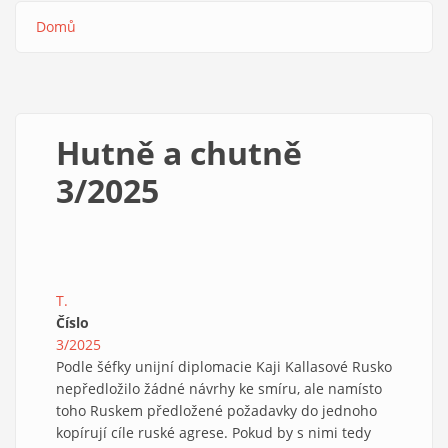
Domů
Drobečková
navigace
Hutně a chutně
3/2025
T.
Číslo
3/2025
Podle šéfky unijní diplomacie Kaji Kallasové Rusko
nepředložilo žádné návrhy ke smíru, ale namísto
toho Ruskem předložené požadavky do jednoho
kopírují cíle ruské agrese. Pokud by s nimi tedy