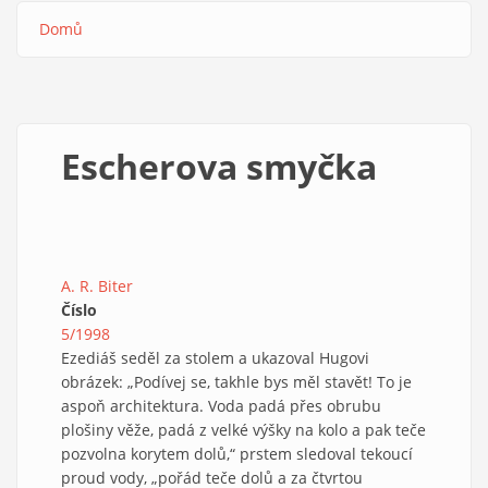
Domů
Drobečková
navigace
Escherova smyčka
A. R. Biter
Číslo
5/1998
Ezediáš seděl za stolem a ukazoval Hugovi
obrázek: „Podívej se, takhle bys měl stavět! To je
aspoň architektura. Voda padá přes obrubu
plošiny věže, padá z velké výšky na kolo a pak teče
pozvolna korytem dolů,“ prstem sledoval tekoucí
proud vody, „pořád teče dolů a za čtvrtou