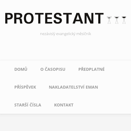
Přejít
k
hlavnímu
obsahu
nezávislý evangelický měsíčník
Main
DOMŮ
O ČASOPISU
PŘEDPLATNÉ
navigation
PŘÍSPĚVEK
NAKLADATELSTVÍ EMAN
STARŠÍ ČÍSLA
KONTAKT