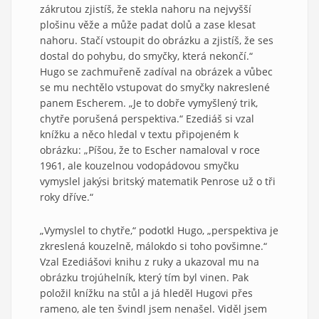
zákrutou zjistíš, že stekla nahoru na nejvyšší
plošinu věže a může padat dolů a zase klesat
nahoru. Stačí vstoupit do obrázku a zjistíš, že ses
dostal do pohybu, do smyčky, která nekončí.“
Hugo se zachmuřeně zadíval na obrázek a vůbec
se mu nechtělo vstupovat do smyčky nakreslené
panem Escherem. „Je to dobře vymyšlený trik,
chytře porušená perspektiva.“ Ezediáš si vzal
knížku a něco hledal v textu připojeném k
obrázku: „Píšou, že to Escher namaloval v roce
1961, ale kouzelnou vodopádovou smyčku
vymyslel jakýsi britský matematik Penrose už o tři
roky dříve.“
„Vymyslel to chytře,“ podotkl Hugo, „perspektiva je
zkreslená kouzelně, málokdo si toho povšimne.“
Vzal Ezediášovi knihu z ruky a ukazoval mu na
obrázku trojúhelník, který tím byl vinen. Pak
položil knížku na stůl a já hleděl Hugovi přes
rameno, ale ten švindl jsem nenašel. Viděl jsem