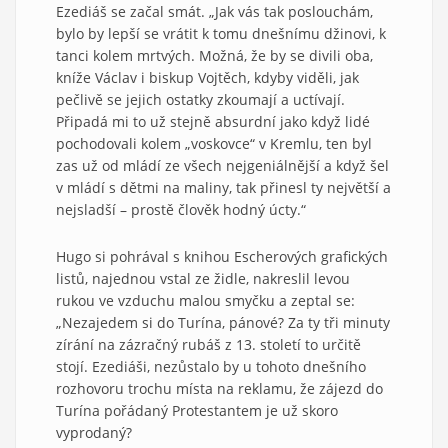
Ezediáš se začal smát. „Jak vás tak poslouchám,
bylo by lepší se vrátit k tomu dnešnímu džinovi, k
tanci kolem mrtvých. Možná, že by se divili oba,
kníže Václav i biskup Vojtěch, kdyby viděli, jak
pečlivě se jejich ostatky zkoumají a uctívají.
Připadá mi to už stejně absurdní jako když lidé
pochodovali kolem „voskovce“ v Kremlu, ten byl
zas už od mládí ze všech nejgeniálnější a když šel
v mládí s dětmi na maliny, tak přinesl ty největší a
nejsladší – prostě člověk hodný úcty.“
Hugo si pohrával s knihou Escherových grafických
listů, najednou vstal ze židle, nakreslil levou
rukou ve vzduchu malou smyčku a zeptal se:
„Nezajedem si do Turína, pánové? Za ty tři minuty
zírání na zázračný rubáš z 13. století to určitě
stojí. Ezediáši, nezůstalo by u tohoto dnešního
rozhovoru trochu místa na reklamu, že zájezd do
Turína pořádaný Protestantem je už skoro
vyprodaný?