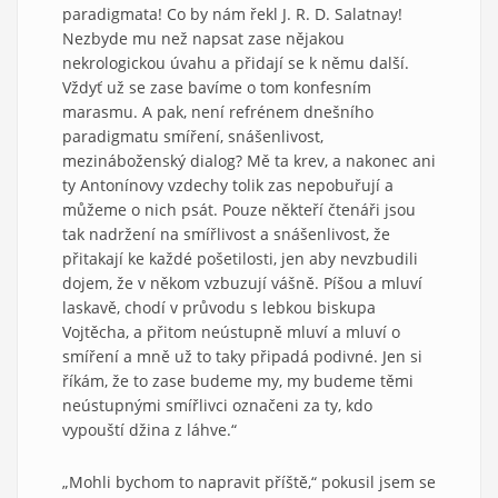
paradigmata! Co by nám řekl J. R. D. Salatnay!
Nezbyde mu než napsat zase nějakou
nekrologickou úvahu a přidají se k němu další.
Vždyť už se zase bavíme o tom konfesním
marasmu. A pak, není refrénem dnešního
paradigmatu smíření, snášenlivost,
mezináboženský dialog? Mě ta krev, a nakonec ani
ty Antonínovy vzdechy tolik zas nepobuřují a
můžeme o nich psát. Pouze někteří čtenáři jsou
tak nadržení na smířlivost a snášenlivost, že
přitakají ke každé pošetilosti, jen aby nevzbudili
dojem, že v někom vzbuzují vášně. Píšou a mluví
laskavě, chodí v průvodu s lebkou biskupa
Vojtěcha, a přitom neústupně mluví a mluví o
smíření a mně už to taky připadá podivné. Jen si
říkám, že to zase budeme my, my budeme těmi
neústupnými smířlivci označeni za ty, kdo
vypouští džina z láhve.“
„Mohli bychom to napravit příště,“ pokusil jsem se