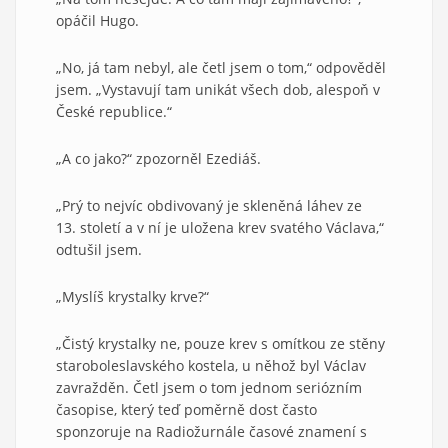
opáčil Hugo.
„No, já tam nebyl, ale četl jsem o tom,“ odpověděl
jsem. „Vystavují tam unikát všech dob, alespoň v
České republice.“
„A co jako?“ zpozorněl Ezediáš.
„Prý to nejvíc obdivovaný je skleněná láhev ze
13. století a v ní je uložena krev svatého Václava,“
odtušil jsem.
„Myslíš krystalky krve?“
„Čistý krystalky ne, pouze krev s omítkou ze stěny
staroboleslavského kostela, u něhož byl Václav
zavražděn. Četl jsem o tom jednom seriózním
časopise, který teď poměrně dost často
sponzoruje na Radiožurnále časové znamení s