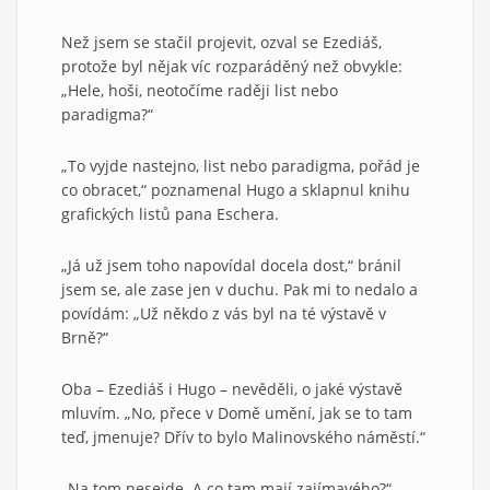
Než jsem se stačil projevit, ozval se Ezediáš,
protože byl nějak víc rozparáděný než obvykle:
„Hele, hoši, neotočíme raději list nebo
paradigma?“
„To vyjde nastejno, list nebo paradigma, pořád je
co obracet,“ poznamenal Hugo a sklapnul knihu
grafických listů pana Eschera.
„Já už jsem toho napovídal docela dost,“ bránil
jsem se, ale zase jen v duchu. Pak mi to nedalo a
povídám: „Už někdo z vás byl na té výstavě v
Brně?“
Oba – Ezediáš i Hugo – nevěděli, o jaké výstavě
mluvím. „No, přece v Domě umění, jak se to tam
teď, jmenuje? Dřív to bylo Malinovského náměstí.“
„Na tom nesejde. A co tam mají zajímavého?“,