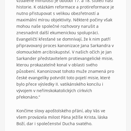
vzdálené minulosti je období 17. a 18. století naší
historie. K otázkám reformace a protireformace je
nutno přistupovat s velikou obezřetností a
maximální mírou objektivity. Některé počiny však
mohou naše společné rozhovory narušit a
znesnadnit další ekumenickou spolupráci.
Evangeličtí křesťané se domnívají, že k nim patří
připravovaný proces kanonizace Jana Sarkandra v
olomouckém arcibiskupství. V našich očích je Jan
Sarkander představitelem protievangelické misie,
kterou prokazatelně konal v oblasti svého
působení. Kanonizovat tohoto muže znamená pro
české evangelíky potvrdit toto pojetí misie, které
bylo přece výsledky II. vatikánského koncilu i
vývojem v neřímskokatolických církvích
překonáno.“
Končíme slovy apoštolského přání, aby Vás ve
všem provázela milost Pána Ježíše Krista, láska
Boží, dar i společenství Ducha svatého.