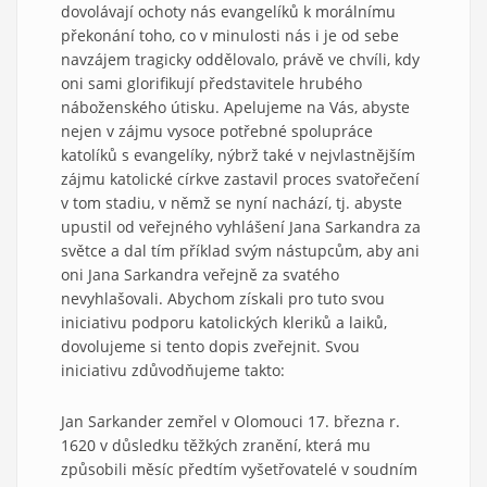
dovolávají ochoty nás evangelíků k morálnímu
překonání toho, co v minulosti nás i je od sebe
navzájem tragicky oddělovalo, právě ve chvíli, kdy
oni sami glorifikují představitele hrubého
náboženského útisku. Apelujeme na Vás, abyste
nejen v zájmu vysoce potřebné spolupráce
katolíků s evangelíky, nýbrž také v nejvlastnějším
zájmu katolické církve zastavil proces svatořečení
v tom stadiu, v němž se nyní nachází, tj. abyste
upustil od veřejného vyhlášení Jana Sarkandra za
světce a dal tím příklad svým nástupcům, aby ani
oni Jana Sarkandra veřejně za svatého
nevyhlašovali. Abychom získali pro tuto svou
iniciativu podporu katolických kleriků a laiků,
dovolujeme si tento dopis zveřejnit. Svou
iniciativu zdůvodňujeme takto:
Jan Sarkander zemřel v Olomouci 17. března r.
1620 v důsledku těžkých zranění, která mu
způsobili měsíc předtím vyšetřovatelé v soudním