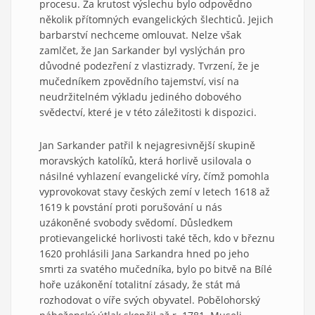
procesu. Za krutost výslechu bylo odpovědno
několik přítomných evangelických šlechticů. Jejich
barbarství nechceme omlouvat. Nelze však
zamlčet, že Jan Sarkander byl vyslýchán pro
důvodné podezření z vlastizrady. Tvrzení, že je
mučedníkem zpovědního tajemství, visí na
neudržitelném výkladu jediného dobového
svědectví, které je v této záležitosti k dispozici.
Jan Sarkander patřil k nejagresivnější skupině
moravských katolíků, která horlivě usilovala o
násilné vyhlazení evangelické víry, čímž pomohla
vyprovokovat stavy českých zemí v letech 1618 až
1619 k povstání proti porušování u nás
uzákoněné svobody svědomí. Důsledkem
protievangelické horlivosti také těch, kdo v březnu
1620 prohlásili Jana Sarkandra hned po jeho
smrti za svatého mučedníka, bylo po bitvě na Bílé
hoře uzákonění totalitní zásady, že stát má
rozhodovat o víře svých obyvatel. Pobělohorský