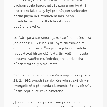
náboženský útlak skončil až r. 1781. Museli
bychom zcela ignorovat závažná a nevývratná
historická fakta, aby byl pro nás Jan Sarkander
něčím jiným než symbolem násilného
pokatoličťování předbělohorského i
pobělohorského.
Uctívání Jana Sarkandra jako svatého mučedníka
jde dnes ruku v ruce s hrubým zkreslováním
dějinného obrazu. Čím pečlivěji budou katolíci
respektovat historická fakta, tím větší jim bude
postava svatého mučedníka Jana Sarkandra
působit rozpaky a traumata.
Ztotožňujeme se s tím, co Vám napsal v dopise z
28. 2. 1992 synodní senior českobratrské církve
evangelické a předseda Ekumenické rady církví v
České republice Pavel Smetana:
„Jak dobře víte, nejpalčivějším problémem