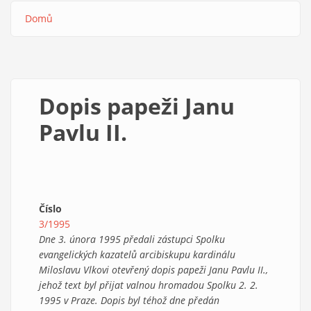
Domů
Drobečková
navigace
Dopis papeži Janu
Pavlu II.
Číslo
3/1995
Dne 3. února 1995 předali zástupci Spolku
evangelických kazatelů arcibiskupu kardinálu
Miloslavu Vlkovi otevřený dopis papeži Janu Pavlu II.,
jehož text byl přijat valnou hromadou Spolku 2. 2.
1995 v Praze. Dopis byl téhož dne předán