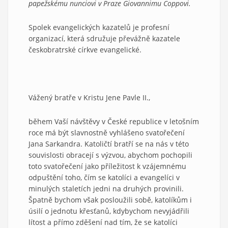
papežskému nunciovi v Praze Giovannimu Coppovi.
Spolek evangelických kazatelů je profesní
organizací, která sdružuje převážně kazatele
českobratrské církve evangelické.
Vážený bratře v Kristu Jene Pavle II.,
během Vaší návštěvy v České republice v letošním
roce má být slavnostně vyhlášeno svatořečení
Jana Sarkandra. Katoličtí bratří se na nás v této
souvislosti obracejí s výzvou, abychom pochopili
toto svatořečení jako příležitost k vzájemnému
odpuštění toho, čím se katolíci a evangelíci v
minulých staletích jedni na druhých provinili.
Špatně bychom však posloužili sobě, katolíkům i
úsilí o jednotu křesťanů, kdybychom nevyjádřili
lítost a přímo zděšení nad tím, že se katolíci