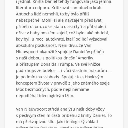
i jednal. Kniha Daniel tehdy fungovala jako jemná
literatura odporu. Kritizovat samotného krále
Antiocha lidé nemohli, to by bylo příliš
nebezpečné. Mohli si ale navzájem předávat
příběh o tom, co se stalo o asi čtyři a půl století
dříve v babylonském zajetí, což bylo také období,
kdy byli u moci autokraté, kteří od lidí vyžadovali
absolutní poslušnost. Není divu, že Van
Nieuwpoort okamžitě spojuje Danielův příběh
s naší dobou, s politikou dnešní Ameriky
a přístupem Donalda Trumpa. Ve své knížce
podtrhuje, že bdělost – i vůči vlastním názorům –
je podmínkou svobody. Spojuje to s Havlovým
konceptem života v pravdě z jeho známého eseje
Moc bezmocných, podle nějž nemáme
nepodléhat ideologickým lžím.
Van Nieuwpoort střídá analýzu naší doby vždy
s pečlivým čtením části příběhu z knihy Daniel. To
má překvapivou sílu. Jako teologický základ
odkazuje na Desatero, které zase odkazuje na