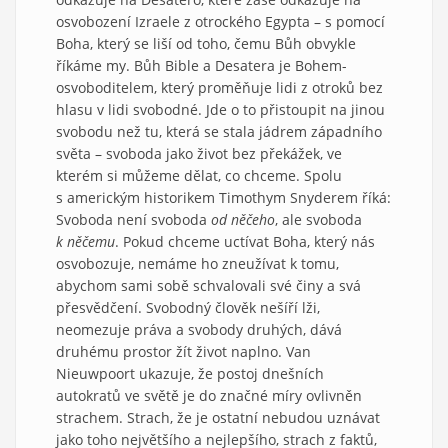
osvobození Izraele z otrockého Egypta – s pomocí
Boha, který se liší od toho, čemu Bůh obvykle
říkáme my. Bůh Bible a Desatera je Bohem-
osvoboditelem, který proměňuje lidi z otroků bez
hlasu v lidi svobodné. Jde o to přistoupit na jinou
svobodu než tu, která se stala jádrem západního
světa – svoboda jako život bez překážek, ve
kterém si můžeme dělat, co chceme. Spolu
s americkým historikem Timothym Snyderem říká:
Svoboda není svoboda
od něčeho
, ale svoboda
k něčemu
. Pokud chceme uctívat Boha, který nás
osvobozuje, nemáme ho zneužívat k tomu,
abychom sami sobě schvalovali své činy a svá
přesvědčení. Svobodný člověk nešíří lži,
neomezuje práva a svobody druhých, dává
druhému prostor žít život naplno. Van
Nieuwpoort ukazuje, že postoj dnešních
autokratů ve světě je do značné míry ovlivněn
strachem. Strach, že je ostatní nebudou uznávat
jako toho největšího a nejlepšího, strach z faktů,