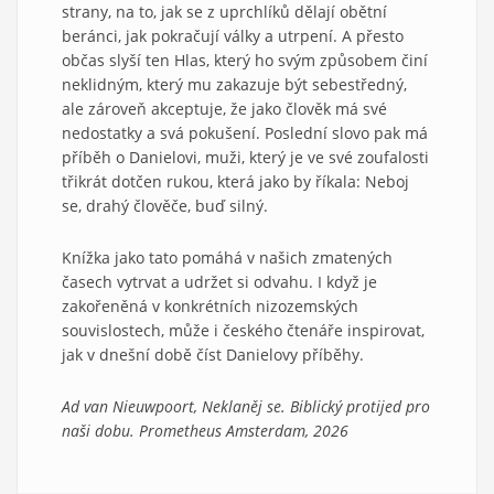
strany, na to, jak se z uprchlíků dělají obětní
beránci, jak pokračují války a utrpení. A přesto
občas slyší ten Hlas, který ho svým způsobem činí
neklidným, který mu zakazuje být sebestředný,
ale zároveň akceptuje, že jako člověk má své
nedostatky a svá pokušení. Poslední slovo pak má
příběh o Danielovi, muži, který je ve své zoufalosti
třikrát dotčen rukou, která jako by říkala: Neboj
se, drahý člověče, buď silný.
Knížka jako tato pomáhá v našich zmatených
časech vytrvat a udržet si odvahu. I když je
zakořeněná v konkrétních nizozemských
souvislostech, může i českého čtenáře inspirovat,
jak v dnešní době číst Danielovy příběhy.
Ad van Nieuwpoort, Neklaněj se. Biblický protijed pro
naši dobu. Prometheus Amsterdam, 2026