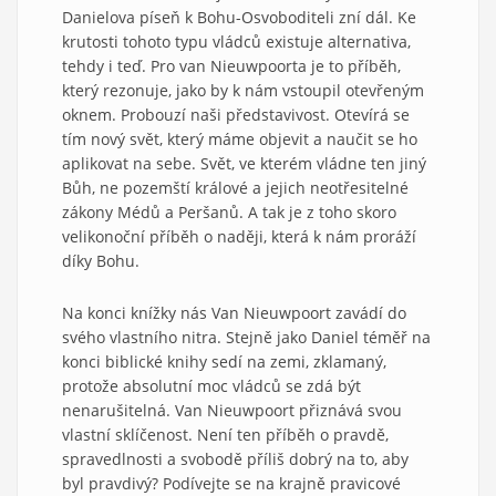
Danielova píseň k Bohu-Osvoboditeli zní dál. Ke
krutosti tohoto typu vládců existuje alternativa,
tehdy i teď. Pro van Nieuwpoorta je to příběh,
který rezonuje, jako by k nám vstoupil otevřeným
oknem. Probouzí naši představivost. Otevírá se
tím nový svět, který máme objevit a naučit se ho
aplikovat na sebe. Svět, ve kterém vládne ten jiný
Bůh, ne pozemští králové a jejich neotřesitelné
zákony Médů a Peršanů. A tak je z toho skoro
velikonoční příběh o naději, která k nám proráží
díky Bohu.
Na konci knížky nás Van Nieuwpoort zavádí do
svého vlastního nitra. Stejně jako Daniel téměř na
konci biblické knihy sedí na zemi, zklamaný,
protože absolutní moc vládců se zdá být
nenarušitelná. Van Nieuwpoort přiznává svou
vlastní sklíčenost. Není ten příběh o pravdě,
spravedlnosti a svobodě příliš dobrý na to, aby
byl pravdivý? Podívejte se na krajně pravicové