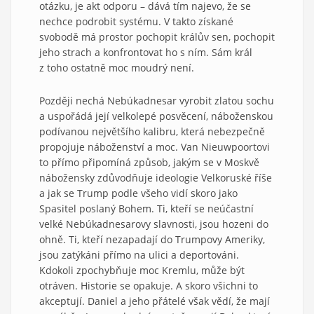
otázku, je akt odporu – dává tím najevo, že se
nechce podrobit systému. V takto získané
svobodě má prostor pochopit králův sen, pochopit
jeho strach a konfrontovat ho s ním. Sám král
z toho ostatně moc moudrý není.
Později nechá Nebúkadnesar vyrobit zlatou sochu
a uspořádá její velkolepé posvěcení, náboženskou
podívanou největšího kalibru, která nebezpečně
propojuje náboženství a moc. Van Nieuwpoortovi
to přímo připomíná způsob, jakým se v Moskvě
nábožensky zdůvodňuje ideologie Velkoruské říše
a jak se Trump podle všeho vidí skoro jako
Spasitel poslaný Bohem. Ti, kteří se neúčastní
velké Nebúkadnesarovy slavnosti, jsou hozeni do
ohně. Ti, kteří nezapadají do Trumpovy Ameriky,
jsou zatýkáni přímo na ulici a deportováni.
Kdokoli zpochybňuje moc Kremlu, může být
otráven. Historie se opakuje. A skoro všichni to
akceptují. Daniel a jeho přátelé však vědí, že mají