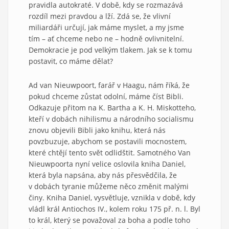
pravidla autokraté. V době, kdy se rozmazává
rozdíl mezi pravdou a lží. Zdá se, že vlivní
miliardáři určují, jak máme myslet, a my jsme
tím – ať chceme nebo ne – hodně ovlivnitelní.
Demokracie je pod velkým tlakem. Jak se k tomu
postavit, co máme dělat?
Ad van Nieuwpoort, farář v Haagu, nám říká, že
pokud chceme zůstat odolní, máme číst Bibli.
Odkazuje přitom na K. Bartha a K. H. Miskotteho,
kteří v dobách nihilismu a národního socialismu
znovu objevili Bibli jako knihu, která nás
povzbuzuje, abychom se postavili mocnostem,
které chtějí tento svět odlidštit. Samotného Van
Nieuwpoorta nyní velice oslovila kniha Daniel,
která byla napsána, aby nás přesvědčila, že
v dobách tyranie můžeme něco změnit malými
činy. Kniha Daniel, vysvětluje, vznikla v době, kdy
vládl král Antiochos IV., kolem roku 175 př. n. l. Byl
to král, který se považoval za boha a podle toho