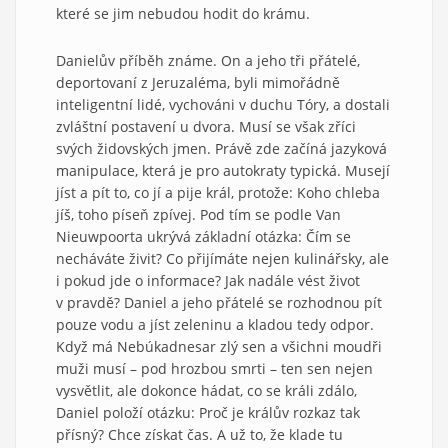
které se jim nebudou hodit do krámu.
Danielův příběh známe. On a jeho tři přátelé,
deportovaní z Jeruzaléma, byli mimořádně
inteligentní lidé, vychováni v duchu Tóry, a dostali
zvláštní postavení u dvora. Musí se však zříci
svých židovských jmen. Právě zde začíná jazyková
manipulace, která je pro autokraty typická. Musejí
jíst a pít to, co jí a pije král, protože: Koho chleba
jíš, toho píseň zpívej. Pod tím se podle Van
Nieuwpoorta ukrývá základní otázka: Čím se
necháváte živit? Co přijímáte nejen kulinářsky, ale
i pokud jde o informace? Jak nadále vést život
v pravdě? Daniel a jeho přátelé se rozhodnou pít
pouze vodu a jíst zeleninu a kladou tedy odpor.
Když má Nebúkadnesar zlý sen a všichni moudři
muži musí – pod hrozbou smrti – ten sen nejen
vysvětlit, ale dokonce hádat, co se králi zdálo,
Daniel položí otázku: Proč je králův rozkaz tak
přísný? Chce získat čas. A už to, že klade tu