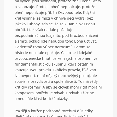
na výběr. Jsou svobodní, protože znají Boha, který
osvobozuje. Proto je oheň nepohlcuje, protože
oheň nepohlcuje příběh Osvoboditele. Když si
král všimne, že muži v ohnivé peci vydrží bez
jakékoli úhony, zdá se, že se k Danielovu Bohu
obrátí. I tak však nadále požaduje
bezpodmínečnou loajalitu, pod hrozbou zničení
a smrti, pokud lidé nebudou toho Boha uctívat.
Evidentně tomu vůbec nerozumí. I v tom se
historie neustále opakuje. Často se i kdejaké
osvobozenecké hnutí celkem rychle promění ve
fundamentalistickou skupinu, která ostatním
vnucuje svou pravdu. Biblická pravda, říká Van
Nieuwpoort, není nějaký neochvějný postoj, ale
souvisí s pravdivostí a spolehlivostí. To má vždy
kritický rozměr. A aby se člověk mohl řídit morální
kompasem, potřebuje odvahu, odvahu říct ne
a neustále klást kritické otázky.
Později v knížce podrobně rozebírá důsledky
digitální revoluce. Kvůli používání chytrých