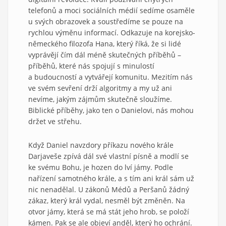
telefonů a moci sociálních médií sedíme osaměle
u svých obrazovek a soustředíme se pouze na
rychlou výměnu informací. Odkazuje na korejsko-
německého filozofa Hana, který říká, že si lidé
vyprávějí čím dál méně skutečných příběhů –
příběhů, které nás spojují s minulostí
a budoucností a vytvářejí komunitu. Mezitím nás
ve svém sevření drží algoritmy a my už ani
nevíme, jakým zájmům skutečně sloužíme.
Biblické příběhy, jako ten o Danielovi, nás mohou
držet ve střehu.
Když Daniel navzdory příkazu nového krále
Darjaveše zpívá dál své vlastní písně a modlí se
ke svému Bohu, je hozen do lví jámy. Podle
nařízení samotného krále, a s tím ani král sám už
nic nenadělal. U zákonů Médů a Peršanů žádný
zákaz, který král vydal, nesměl být změněn. Na
otvor jámy, která se má stát jeho hrob, se položí
kámen. Pak se ale objeví anděl, který ho ochrání.