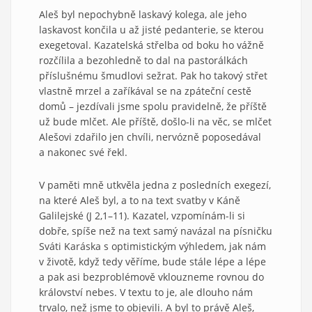
Aleš byl nepochybně laskavý kolega, ale jeho
laskavost končila u až jisté pedanterie, se kterou
exegetoval. Kazatelská střelba od boku ho vážně
rozčílila a bezohledně to dal na pastorálkách
příslušnému šmudlovi sežrat. Pak ho takový střet
vlastně mrzel a zaříkával se na zpáteční cestě
domů – jezdívali jsme spolu pravidelně, že příště
už bude mlčet. Ale příště, došlo-li na věc, se mlčet
Alešovi zdařilo jen chvíli, nervózně poposedával
a nakonec své řekl.
V paměti mně utkvěla jedna z posledních exegezí,
na které Aleš byl, a to na text svatby v Káně
Galilejské (J 2,1–11). Kazatel, vzpomínám-li si
dobře, spíše než na text samý navázal na písničku
Sváti Karáska s optimistickým výhledem, jak nám
v životě, když tedy věříme, bude stále lépe a lépe
a pak asi bezproblémově vklouzneme rovnou do
království nebes. V textu to je, ale dlouho nám
trvalo, než jsme to objevili. A byl to právě Aleš,