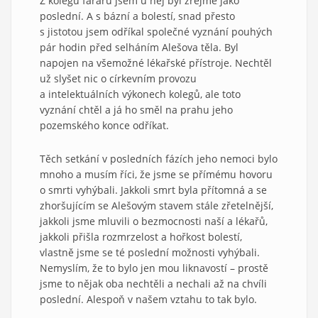
Z kolegů farářů jsem u něj byl zřejmě jako
poslední. A s bázní a bolestí, snad přesto
s jistotou jsem odříkal společné vyznání pouhých
pár hodin před selháním Alešova těla. Byl
napojen na všemožné lékařské přístroje. Nechtěl
už slyšet nic o církevním provozu
a intelektuálních výkonech kolegů, ale toto
vyznání chtěl a já ho směl na prahu jeho
pozemského konce odříkat.
Těch setkání v posledních fázích jeho nemoci bylo
mnoho a musím říci, že jsme se přímému hovoru
o smrti vyhýbali. Jakkoli smrt byla přítomná a se
zhoršujícím se Alešovým stavem stále zřetelnější,
jakkoli jsme mluvili o bezmocnosti naší a lékařů,
jakkoli přišla rozmrzelost a hořkost bolestí,
vlastně jsme se té poslední možnosti vyhýbali.
Nemyslím, že to bylo jen mou liknavostí – prostě
jsme to nějak oba nechtěli a nechali až na chvíli
poslední. Alespoň v našem vztahu to tak bylo.