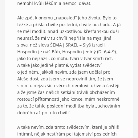
nemohl kvůli lékům a nemoci dávat.
Ale zpět k onomu „naposled“ jeho života. Bylo to
těžké a přišla chvíle poslední, chvíle odchodu. A já
se měl modlit. Snad úzkostlivou křesťanskou duši
neurazí, že mi v tu chvíli nepřišla na mysl jiná
slova, než slova ŠEMA JISRAEL – Slyš Izraeli,
Hospodin je náš Bůh, Hospodin jediný (Dt 6,4–9),
jako to nejzazší, co mohu tváří v tvář smrti říct.
A také jako jediné platné, vydat svědectví
o Jediném. Jakkoli nevím, zda jsem udělal pro
Aleše dost, zda jsem se neprovinil tím, že jsem
s ním o nejzazších věcech nemluvil dříve a častěji
a že jsme čas našich setkání trávili obcházením
rostoucí přítomnosti jeho konce, mám neskromně
za to, že tahle poslední modlitba byla „uchováním
dobrého až po tuto chvíli“.
A také nevím, zda tímto svědectvím, které je příliš
intimní, nějak nestírám pel tajemství posledních