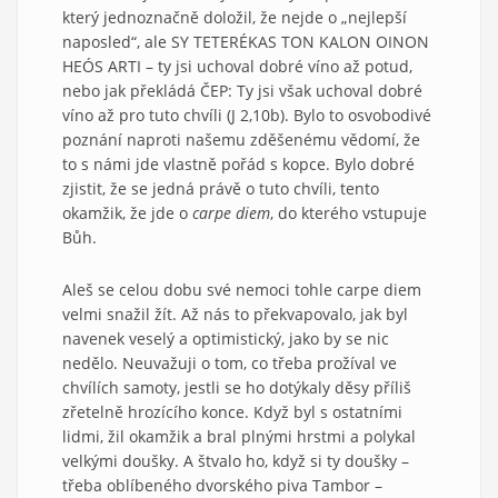
který jednoznačně doložil, že nejde o „nejlepší
naposled“, ale SY TETERÉKAS TON KALON OINON
HEÓS ARTI – ty jsi uchoval dobré víno až potud,
nebo jak překládá ČEP: Ty jsi však uchoval dobré
víno až pro tuto chvíli (J 2,10b). Bylo to osvobodivé
poznání naproti našemu zděšenému vědomí, že
to s námi jde vlastně pořád s kopce. Bylo dobré
zjistit, že se jedná právě o tuto chvíli, tento
okamžik, že jde o
carpe diem
, do kterého vstupuje
Bůh.
Aleš se celou dobu své nemoci tohle carpe diem
velmi snažil žít. Až nás to překvapovalo, jak byl
navenek veselý a optimistický, jako by se nic
nedělo. Neuvažuji o tom, co třeba prožíval ve
chvílích samoty, jestli se ho dotýkaly děsy příliš
zřetelně hrozícího konce. Když byl s ostatními
lidmi, žil okamžik a bral plnými hrstmi a polykal
velkými doušky. A štvalo ho, když si ty doušky –
třeba oblíbeného dvorského piva Tambor –