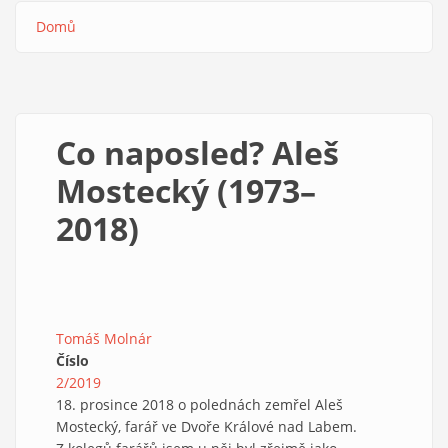
Domů
Drobečková
navigace
Co naposled? Aleš
Mostecký (1973–
2018)
Tomáš Molnár
Číslo
2/2019
18. prosince 2018 o polednách zemřel Aleš
Mostecký, farář ve Dvoře Králové nad Labem.