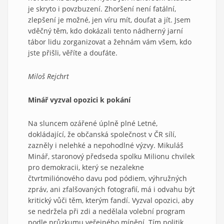
je skryto i povzbuzení. Zhoršení není fatální,
zlepšení je možné, jen víru mít, doufat a jít. Jsem
vděčný těm, kdo dokázali tento nádherný jarní
tábor lidu zorganizovat a žehnám vám všem, kdo
jste přišli, věříte a doufáte.
Miloš Rejchrt
Minář vyzval opozici k pokání
Na sluncem ozářené úplně plné Letné,
dokládající, že občanská společnost v ČR sílí,
zazněly i nelehké a nepohodlné výzvy. Mikuláš
Minář, staronový předseda spolku Milionu chvilek
pro demokracii, který se nezalekne
čtvrtmiliónového davu pod pódiem, výhružných
zpráv, ani zfalšovaných fotografií, má i odvahu být
kritický vůči těm, kterým fandí. Vyzval opozici, aby
se nedržela při zdi a nedělala volební program
podle průzkumu veřejného mínění. Tím politik