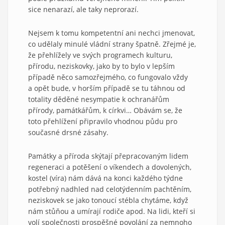
sice nenarazí, ale taky neprorazí.
Nejsem k tomu kompetentní ani nechci jmenovat,
co udělaly minulé vládní strany špatně. Zřejmé je,
že přehlížely ve svých programech kulturu,
přírodu, neziskovky, jako by to bylo v lepším
případě něco samozřejmého, co fungovalo vždy
a opět bude, v horším případě se tu táhnou od
totality děděné nesympatie k ochranářům
přírody, památkářům, k církvi… Obávám se, že
toto přehlížení připravilo vhodnou půdu pro
současné drsné zásahy.
Památky a příroda skýtají přepracovaným lidem
regeneraci a potěšení o víkendech a dovolených,
kostel (víra) nám dává na konci každého týdne
potřebný nadhled nad celotýdenním pachtěním,
neziskovek se jako tonoucí stébla chytáme, když
nám stůňou a umírají rodiče apod. Na lidi, kteří si
volí společnosti prospěšné povolání za nemnoho