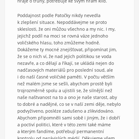
hraje o trůny, potřebuje ke svým hrám klid.
Poddajnost podle Patočky nikdy nevedla
k zlepšení situace. Nepoddávejme se proto
skleslosti, že oni můžou všechno a my nic. I my,
jejichž podíl na moci se rovná váze jednoho
voličského hlasu, toho zmůžeme hodně.
Dokážeme ty mocné znejišťovat, připomínat jim,
že se o nich ví, že nad jejich politikou se voda
nezavře, a co dělají a říkají, se ukládá nejen do
nadčasových materiálů pro poslední soud, ale
i do naší časné voličské paměti. V počtu větším
než malém jsme se sešli, abychom prostě byli
trojrozměrně spolu a ujistili se, že silnější než
naše naštvanost na to a ono je naše starost, aby
to dobré a nadějné, co se v naší zemi děje, nebylo
podvyživeno, posléze zadušeno a zlikvidováno.
Abychom připomněli sami sobě i jiným, že i dobří
a poctiví politici, které v této zemi také máme
a kterým fandíme, potřebují permanentní
kontrolu od nezávislých médií. Děkujeme všem