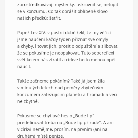
zprostředkovávají myšlenky: uskrovnit se, netopit
se v konzumu. Co tak oprášit oblíbené slovo
našich předků: šetřit.
Papež Lev XIV. v postní době řekl, že my věřící
jsme naučeni každý týden přiznat své omyly
a chyby, litovat jich, prosit o odpuštění a slibovat,
že se pokusíme je neopakovat. Tuto sebereflexi
svět kolem nás ztratil a církve ho to mohou opět
naučit.
Takže začneme pokáním? Také já jsem žila
v minulých letech nad poměry zbytečným
konzumem zatěžujícím planetu a hromadila věci
ne zbytné.
Pokusme se chytlavé heslo „Bude líp“
předefinovat třeba na „Bude líp přírodě“. A ani
v církvi nemějme, prosím, na prvním (ani na
druhém) místě peníze.