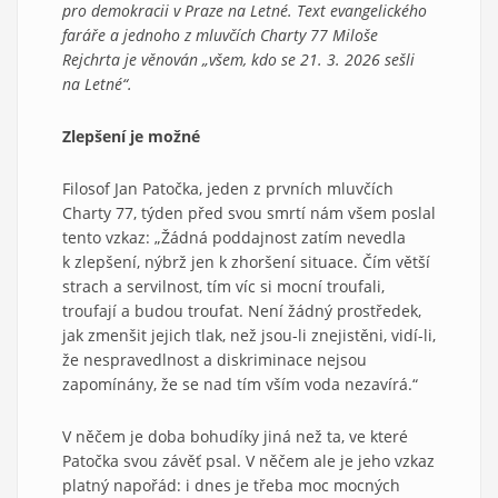
pro demokracii v Praze na Letné. Text evangelického
faráře a jednoho z mluvčích Charty 77 Miloše
Rejchrta je věnován „všem, kdo se 21. 3. 2026 sešli
na Letné“.
Zlepšení je možné
Filosof Jan Patočka, jeden z prvních mluvčích
Charty 77, týden před svou smrtí nám všem poslal
tento vzkaz: „Žádná poddajnost zatím nevedla
k zlepšení, nýbrž jen k zhoršení situace. Čím větší
strach a servilnost, tím víc si mocní troufali,
troufají a budou troufat. Není žádný prostředek,
jak zmenšit jejich tlak, než jsou-li znejistěni, vidí-li,
že nespravedlnost a diskriminace nejsou
zapomínány, že se nad tím vším voda nezavírá.“
V něčem je doba bohudíky jiná než ta, ve které
Patočka svou závěť psal. V něčem ale je jeho vzkaz
platný napořád: i dnes je třeba moc mocných