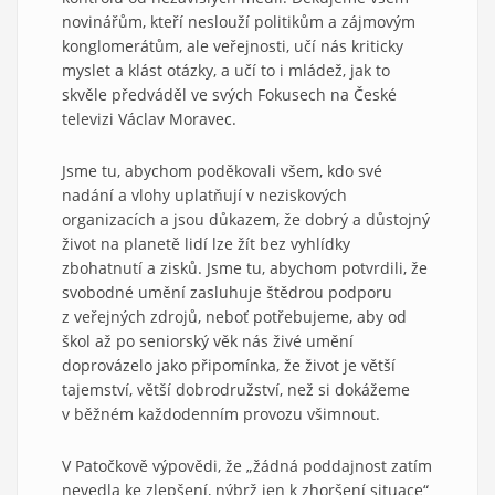
novinářům, kteří neslouží politikům a zájmovým
konglomerátům, ale veřejnosti, učí nás kriticky
myslet a klást otázky, a učí to i mládež, jak to
skvěle předváděl ve svých Fokusech na České
televizi Václav Moravec.
Jsme tu, abychom poděkovali všem, kdo své
nadání a vlohy uplatňují v neziskových
organizacích a jsou důkazem, že dobrý a důstojný
život na planetě lidí lze žít bez vyhlídky
zbohatnutí a zisků. Jsme tu, abychom potvrdili, že
svobodné umění zasluhuje štědrou podporu
z veřejných zdrojů, neboť potřebujeme, aby od
škol až po seniorský věk nás živé umění
doprovázelo jako připomínka, že život je větší
tajemství, větší dobrodružství, než si dokážeme
v běžném každodenním provozu všimnout.
V Patočkově výpovědi, že „žádná poddajnost zatím
nevedla ke zlepšení, nýbrž jen k zhoršení situace“