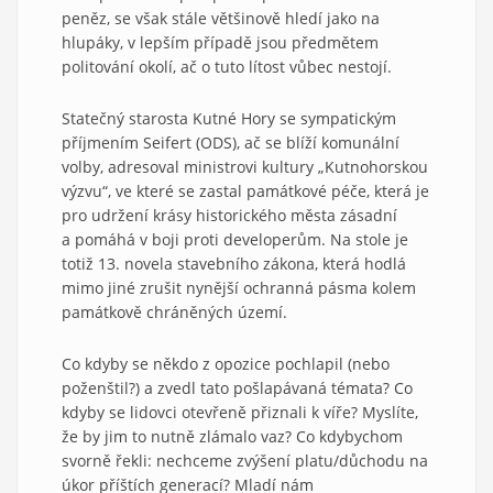
peněz, se však stále většinově hledí jako na
hlupáky, v lepším případě jsou předmětem
politování okolí, ač o tuto lítost vůbec nestojí.
Statečný starosta Kutné Hory se sympatickým
příjmením Seifert (ODS), ač se blíží komunální
volby, adresoval ministrovi kultury „Kutnohorskou
výzvu“, ve které se zastal památkové péče, která je
pro udržení krásy historického města zásadní
a pomáhá v boji proti developerům. Na stole je
totiž 13. novela stavebního zákona, která hodlá
mimo jiné zrušit nynější ochranná pásma kolem
památkově chráněných území.
Co kdyby se někdo z opozice pochlapil (nebo
poženštil?) a zvedl tato pošlapávaná témata? Co
kdyby se lidovci otevřeně přiznali k víře? Myslíte,
že by jim to nutně zlámalo vaz? Co kdybychom
svorně řekli: nechceme zvýšení platu/důchodu na
úkor příštích generací? Mladí nám