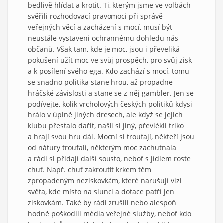
bedlivě hlídat a krotit. Ti, kterým jsme ve volbách
svěřili rozhodovací pravomoci při správě
veřejných věcí a zacházení s mocí, musí být
neustále vystaveni ochrannému dohledu nás
občanů. Však tam, kde je moc, jsou i převeliká
pokušení užít moc ve svůj prospěch, pro svůj zisk
a k posílení svého ega. Kdo zachází s mocí, tomu
se snadno politika stane hrou, až propadne
hráčské závislosti a stane se z něj gambler. Jen se
podívejte, kolik vrcholových českých politiků kdysi
hrálo v úplně jiných dresech, ale když se jejich
klubu přestalo dařit, našli si jiný, převlékli triko
a hrají svou hru dál. Mocní si troufají, někteří jsou
od nátury troufalí, některým moc zachutnala
a rádi si přidají další sousto, neboť s jídlem roste
chuť. Např. chuť zakroutit krkem těm
zpropadeným neziskovkám, které narušují vizi
světa, kde místo na slunci a dotace patří jen
ziskovkám. Také by rádi zrušili nebo alespoň
hodně poškodili média veřejné služby, neboť kdo