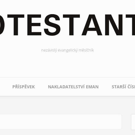
nezávislý evangelický měsíčník
PŘÍSPĚVEK
NAKLADATELSTVÍ EMAN
STARŠÍ ČÍS
H