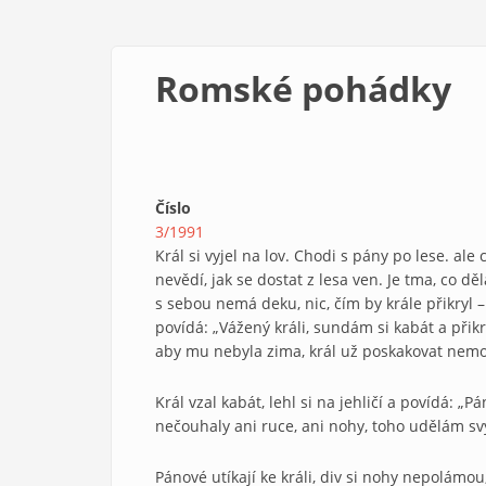
Romské pohádky
Číslo
3/1991
Král si vyjel na lov. Chodi s pány po lese. ale
nevědí, jak se dostat z lesa ven. Je tma, co 
s sebou nemá deku, nic, čím by krále přikryl 
povídá: „Vážený králi, sundám si kabát a přik
aby mu nebyla zima, král už poskakovat nemohl
Král vzal kabát, lehl si na jehličí a povídá: „
nečouhaly ani ruce, ani nohy, toho udělám s
Pánové utíkají ke králi, div si nohy nepolámo