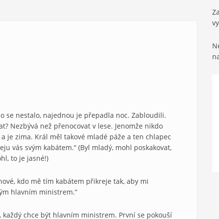
Za
v
Ne
n
 co se nestalo, najednou je přepadla noc. Zabloudili.
dělat? Nezbývá než přenocovat v lese. Jenomže nikdo
– a je zima. Král měl takové mladé páže a ten chlapec
reju vás svým kabátem.“ (Byl mladý, mohl poskakovat,
, to je jasné!)
Pánové, kdo mě tím kabátem přikreje tak, aby mi
vým hlavním ministrem.“
u, každý chce být hlavním ministrem. První se pokouší