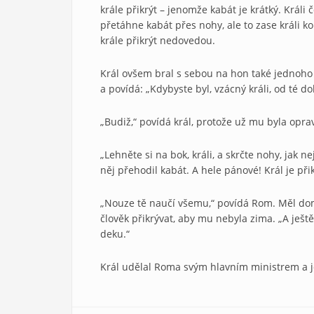
krále přikrýt – jenomže kabát je krátký. Králi 
přetáhne kabát přes nohy, ale to zase králi ko
krále přikrýt nedovedou.
Král ovšem bral s sebou na hon také jednoho 
a povídá: „Kdybyste byl, vzácný králi, od té dob
„Budiž,“ povídá král, protože už mu byla opra
„Lehněte si na bok, králi, a skrčte nohy, jak 
něj přehodil kabát. A hele pánové! Král je přik
„Nouze tě naučí všemu,“ povídá Rom. Měl doma
člověk přikrývat, aby mu nebyla zima. „A ješt
deku.“
Král udělal Roma svým hlavním ministrem a je