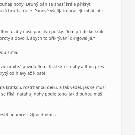
čouhají nohy. Druhý pán se snaží krále přikrýt,
uká hruď a ruce. Pánové všelijak obracejí kabát, ale
Roma. aby nosil panstvu pušky. Rom přijde ke králi
roty a dovolil, abych to přikrývání dirigoval já.“
vdu zima.
nejvíc umíte,“ povídá Rom. Král skrčil nohy a Rom přes
rytý od hlavy až k patě!
 krátkou, roztrhanou deku. a tak věděl, jak se musí
ě se říká: natahuj nohy podle toho, jak dlouhou máš
stli neumřeli, žijou dodnes.