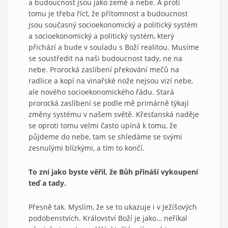
a budoucnost jsou jako země a nebe. A proti
tomu je třeba říct, že přítomnost a budoucnost
jsou současný socioekonomický a politický systém
a socioekonomický a politický systém, který
přichází a bude v souladu s Boží realitou. Musíme
se soustředit na naši budoucnost tady, ne na
nebe. Prorocká zaslíbení překování mečů na
radlice a kopí na vinařské nože nejsou vizí nebe,
ale nového socioekonomického řádu. Stará
prorocká zaslíbení se podle mě primárně týkají
změny systému v našem světě. Křesťanská naděje
se oproti tomu velmi často upíná k tomu, že
půjdeme do nebe, tam se shledáme se svými
zesnulými blízkými, a tím to končí.
To zní jako byste věřil, že Bůh přináší vykoupení
teď a tady.
Přesně tak. Myslím, že se to ukazuje i v Ježíšových
podobenstvích. Království Boží je jako… neříkal