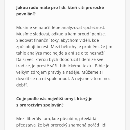
Jakou radu máte pro lidi, kteří cítí prorocké
povolání?
Musíme se naučit lépe analyzovat společnost.
Musíme sledovat, odkud a kam proudí peníze.
Sledovat finanční toky, abychom viděli, kde
způsobují bolest. Mezi bělochy je problém, že jim
tahle analýza moc nejde a ani se o to nesnaží.
Další věc, kterou bych doporučil lidem ze své
tradice, je prostě věřit biblickému textu. Bible je
velkým zdrojem pravdy a naděje. Můžeme si
dovolit se na ni spolehnout. A nejsme v tom moc
dobří.
Co je podle vás největší omyl, který je
s proroctvím spojován?
Mezi liberály tam, kde působím, převládá
představa, že být prorocký znamená pořád lidi