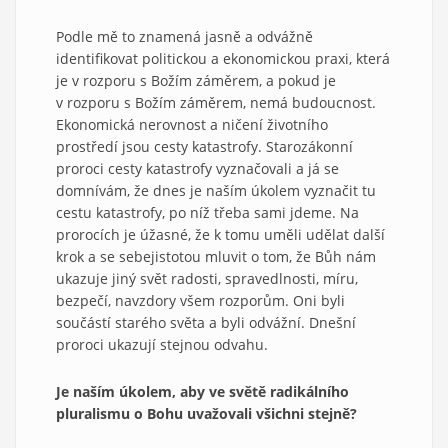
Podle mě to znamená jasně a odvážně
identifikovat politickou a ekonomickou praxi, která
je v rozporu s Božím záměrem, a pokud je
v rozporu s Božím záměrem, nemá budoucnost.
Ekonomická nerovnost a ničení životního
prostředí jsou cesty katastrofy. Starozákonní
proroci cesty katastrofy vyznačovali a já se
domnívám, že dnes je naším úkolem vyznačit tu
cestu katastrofy, po níž třeba sami jdeme. Na
prorocích je úžasné, že k tomu uměli udělat další
krok a se sebejistotou mluvit o tom, že Bůh nám
ukazuje jiný svět radosti, spravedlnosti, míru,
bezpečí, navzdory všem rozporům. Oni byli
součástí starého světa a byli odvážní. Dnešní
proroci ukazují stejnou odvahu.
Je naším úkolem, aby ve světě radikálního
pluralismu o Bohu uvažovali všichni stejně?