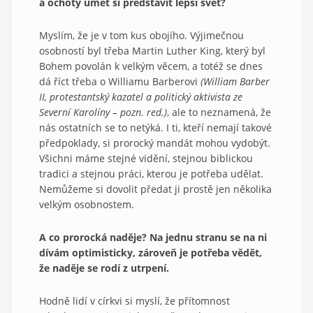
a ochoty umět si představit lepší svět?
Myslím, že je v tom kus obojího. Výjimečnou
osobností byl třeba Martin Luther King, který byl
Bohem povolán k velkým věcem, a totéž se dnes
dá říct třeba o Williamu Barberovi
(William Barber
II, protestantský kazatel a politický aktivista ze
Severní Karolíny – pozn. red.)
, ale to neznamená, že
nás ostatních se to netýká. I ti, kteří nemají takové
předpoklady, si prorocký mandát mohou vydobýt.
Všichni máme stejné vidění, stejnou biblickou
tradici a stejnou práci, kterou je potřeba udělat.
Nemůžeme si dovolit předat ji prostě jen několika
velkým osobnostem.
A co prorocká naděje? Na jednu stranu se na ni
dívám optimisticky, zároveň je potřeba vědět,
že naděje se rodí z utrpení.
Hodně lidí v církvi si myslí, že přítomnost