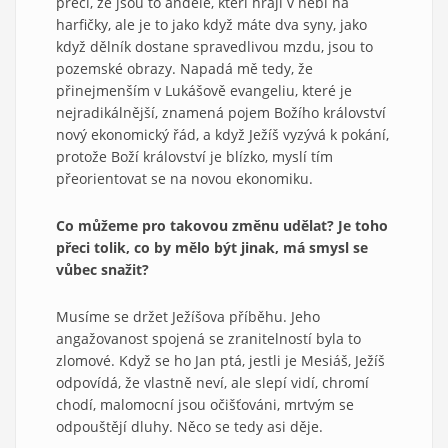
přeci, že jsou to andělé, kteří hrají v nebi na
harfičky, ale je to jako když máte dva syny, jako
když dělník dostane spravedlivou mzdu, jsou to
pozemské obrazy. Napadá mě tedy, že
přinejmenším v Lukášově evangeliu, které je
nejradikálnější, znamená pojem Božího království
nový ekonomický řád, a když Ježíš vyzývá k pokání,
protože Boží království je blízko, myslí tím
přeorientovat se na novou ekonomiku.
Co můžeme pro takovou změnu udělat? Je toho
přeci tolik, co by mělo být jinak, má smysl se
vůbec snažit?
Musíme se držet Ježíšova příběhu. Jeho
angažovanost spojená se zranitelností byla to
zlomové. Když se ho Jan ptá, jestli je Mesiáš, Ježíš
odpovídá, že vlastně neví, ale slepí vidí, chromí
chodí, malomocní jsou očišťováni, mrtvým se
odpouštějí dluhy. Něco se tedy asi děje.