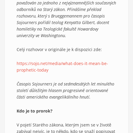
považován za jednoho z nejvýznamnějších současných
odborníků na Starý zákon. Přinášíme překlad
rozhovoru, který s Brueggemannem pro časopis
Sojourners pořídil teolog Kenyatta Gilbert, docent
homiletiky na Teologické fakultě Howardovy
univerzity ve Washingtonu.
Celý rozhovor v originále je k dispozici zde:
https://sojo.net/media/what-does-it-mean-be-
prophetic-today
Časopis Sojourners je od sedmdesátých let minulého
století důležitým hlasem progresivně orientované
části amerického evangelikálního hnutí.
Kdo je to prorok?
V pojetí Starého zákona, kterým jsem se v životě
zabýval nejvíc, je to někdo, kdo se snaží popisovat