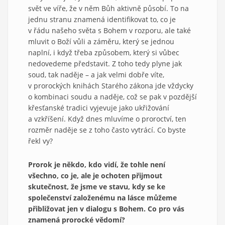
svět ve víře, že v něm Bůh aktivně působí. To na
jednu stranu znamená identifikovat to, co je
v řádu našeho světa s Bohem v rozporu, ale také
mluvit o Boží vůli a záměru, který se jednou
naplní, i když třeba způsobem, který si vůbec
nedovedeme představit. Z toho tedy plyne jak
soud, tak naděje – a jak velmi dobře víte,
v prorockých knihách Starého zákona jde vždycky
o kombinaci soudu a naděje, což se pak v pozdější
křesťanské tradici vyjevuje jako ukřižování
a vzkříšení. Když dnes mluvíme o proroctví, ten
rozměr naděje se z toho často vytrácí. Co byste
řekl vy?
Prorok je někdo, kdo vidí, že tohle není
všechno, co je, ale je ochoten přijmout
skutečnost, že jsme ve stavu, kdy se ke
společenství založenému na lásce můžeme
přibližovat jen v dialogu s Bohem. Co pro vás
znamená prorocké vědomí?