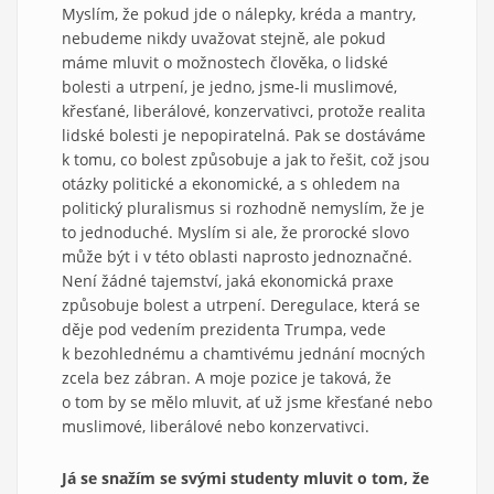
Myslím, že pokud jde o nálepky, kréda a mantry,
nebudeme nikdy uvažovat stejně, ale pokud
máme mluvit o možnostech člověka, o lidské
bolesti a utrpení, je jedno, jsme-li muslimové,
křesťané, liberálové, konzervativci, protože realita
lidské bolesti je nepopiratelná. Pak se dostáváme
k tomu, co bolest způsobuje a jak to řešit, což jsou
otázky politické a ekonomické, a s ohledem na
politický pluralismus si rozhodně nemyslím, že je
to jednoduché. Myslím si ale, že prorocké slovo
může být i v této oblasti naprosto jednoznačné.
Není žádné tajemství, jaká ekonomická praxe
způsobuje bolest a utrpení. Deregulace, která se
děje pod vedením prezidenta Trumpa, vede
k bezohlednému a chamtivému jednání mocných
zcela bez zábran. A moje pozice je taková, že
o tom by se mělo mluvit, ať už jsme křesťané nebo
muslimové, liberálové nebo konzervativci.
Já se snažím se svými studenty mluvit o tom, že