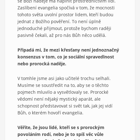
se Boží naděje má naplnit prostřednictvím lidí.
Zaslíbení evangelia spočívá v tom, že mocnosti
tohoto světa uvolní prostor lidem, kteří budou
jednat z Božího pověření. To není úplně
jednoduché přijmout, protože bychom raději
pasivně čekali, až pro nás Bůh něco udělá.
Připadá mi, že mezi křesťany není jednoznačný
konsenzus v tom, co je sociální spravedlnost
nebo prorocká naděje.
V tomhle jsme asi jako učitelé trochu selhali.
Musíme se soustředit na to, aby se o těchto
pojmech mluvilo a vysvětlovaly se. Prorocké
vědomí není nějaký mystický aparát, ale
schopnost představovat si svět tak, jak jej vidí
Bůh, o kterém hovoří evangelia.
Věříte, že jsou lidé, kteří se s prorockým
povoláním rodí, nebo je to spíš věc vůle